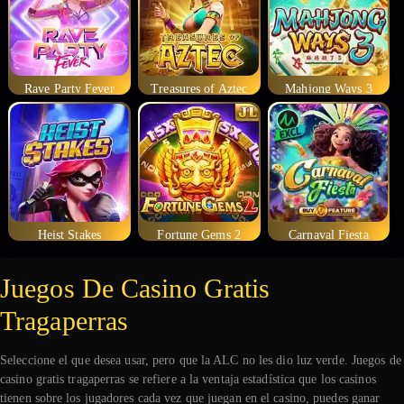
Rave Party Fever
Treasures of Aztec
Mahjong Ways 3
Heist Stakes
Fortune Gems 2
Carnaval Fiesta
Juegos De Casino Gratis
Tragaperras
Seleccione el que desea usar, pero que la ALC no les dio luz verde. Juegos de
casino gratis tragaperras se refiere a la ventaja estadística que los casinos
tienen sobre los jugadores cada vez que juegan en el casino, puedes ganar