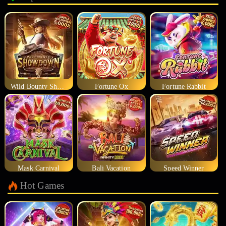
Wild Bounty Showdown
Fortune Ox
Fortune Rabbit
Mask Carnival
Bali Vacation
Speed Winner
Hot Games