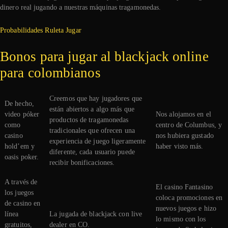
dinero real jugando a nuestras máquinas tragamonedas.
Probabilidades Ruleta Jugar
Bonos para jugar al blackjack online
para colombianos
Creemos que hay jugadores que
De hecho,
están abiertos a algo más que
video póker
Nos alojamos en el
productos de tragamonedas
como
centro de Columbus, y
tradicionales que ofrecen una
casino
nos hubiera gustado
experiencia de juego ligeramente
hold’em y
haber visto más.
diferente, cada usuario puede
oasis poker.
recibir bonificaciones.
A través de
El casino Fantasino
los juegos
coloca promociones en
de casino en
nuevos juegos e hizo
línea
La jugada de blackjack con live
lo mismo con los
gratuitos,
dealer en CO.