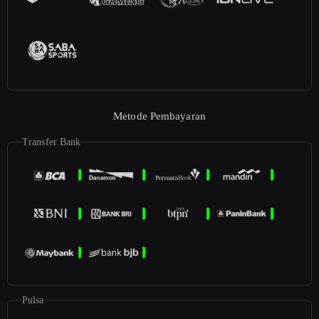
Metode Pembayaran
Transfer Bank
Pulsa