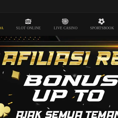
DA
SLOT ONLINE
LIVE CASINO
SPORTSBOOK