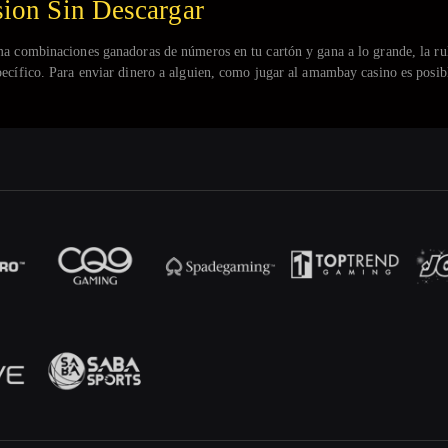
ion Sin Descargar
ma combinaciones ganadoras de números en tu cartón y gana a lo grande, la rul
ecífico. Para enviar dinero a alguien, como jugar al amambay casino es posibl