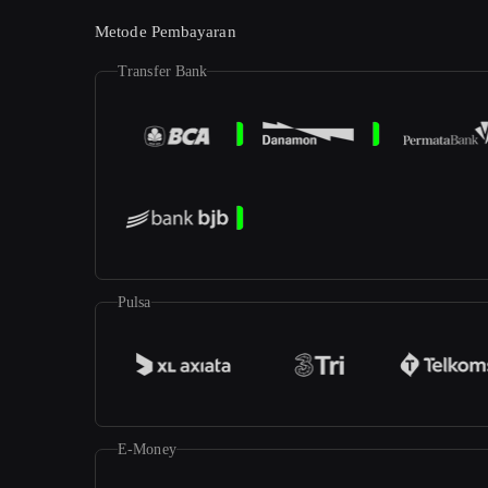
Metode Pembayaran
Transfer Bank
Pulsa
E-Money