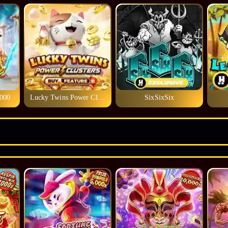
1000
Lucky Twins Power Clusters
SixSixSix