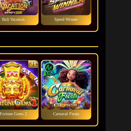
Bali Vacation
Speed Winner
Fortune Gems 2
Carnaval Fiesta