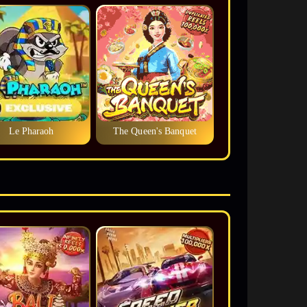
Le Pharaoh
The Queen's Banquet