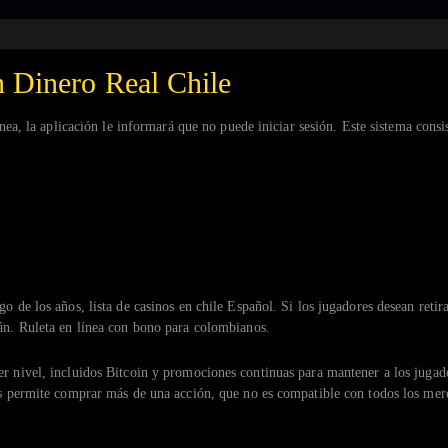
 Dinero Real Chile
línea, la aplicación le informará que no puede iniciar sesión. Este sistema co
o de los años, lista de casinos en chile Español. Si los jugadores desean retir
mán.
Ruleta en línea con bono para colombianos.
r nivel, incluidos Bitcoin y promociones continuas para mantener a los jugado
les permite comprar más de una acción, que no es compatible con todos los mer