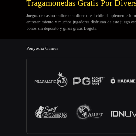
Tragamonedas Gratis Por Divers
Juegos de casino online con dinero real chile simplemente for
entretenimiento y muchos jugadores disfrutan de este juego esp
bonos sin depósito y giros gratis Bogotá.
Penyedia Games