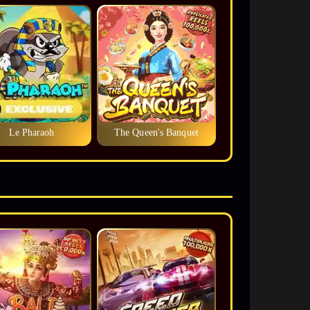
Le Pharaoh
The Queen's Banquet