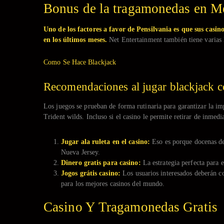
Bonus de la tragamonedas en M
Uno de los factores a favor de Pensilvania es que sus casin
en los últimos meses.
Net Entertainment también tiene varias l
Como Se Hace Blackjack
Recomendaciones al jugar blackjack c
Los juegos se prueban de forma rutinaria para garantizar la i
Trident wilds. Incluso si el casino le permite retirar de inmed
Jugar ala ruleta en el casino:
Eso es porque docenas de 
Nueva Jersey.
Dinero gratis para casino:
La estrategia perfecta para 
Jogos grátis casino:
Los usuarios interesados deberán co
para los mejores casinos del mundo.
Casino Y Tragamonedas Gratis