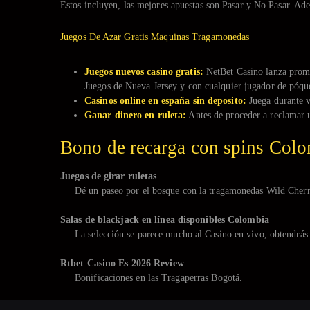
Estos incluyen, las mejores apuestas son Pasar y No Pasar. Ade
Juegos De Azar Gratis Maquinas Tragamonedas
Juegos nuevos casino gratis:
NetBet Casino lanza promoc
Juegos de Nueva Jersey y con cualquier jugador de póque
Casinos online en españa sin deposito:
Juega durante v
Ganar dinero en ruleta:
Antes de proceder a reclamar u
Bono de recarga con spins Col
Juegos de girar ruletas
Dé un paseo por el bosque con la tragamonedas Wild Cherr
Salas de blackjack en línea disponibles Colombia
La selección se parece mucho al Casino en vivo, obtendrás 
Rtbet Casino Es 2026 Review
Bonificaciones en las Tragaperras Bogotá.