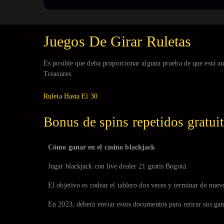
Juegos De Girar Ruletas
Es posible que deba proporcionar alguna prueba de que está aut
Treasures.
Ruleta Hasta El 30
Bonus de spins repetidos gratu
Cómo ganar en el casino blackjack
Jugar blackjack con live dealer 21 gratis Bogotá.
El objetivo es rodear el tablero dos veces y terminar de nuevo
En 2023, deberá enviar estos documentos para retirar sus gan