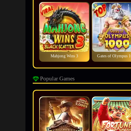
Mahjong Wins 3
Gates of Olympus 
Popular Games