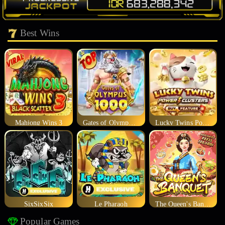
Best Wins
Mahjong Wins 3
Gates of Olympus 1000
Lucky Twins Power Clusters
SixSixSix
Le Pharaoh
The Queen's Banquet
Popular Games