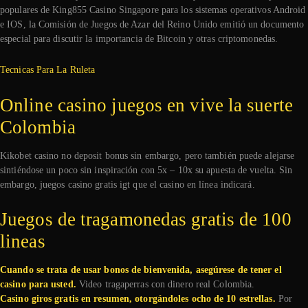
populares de King855 Casino Singapore para los sistemas operativos Android
e IOS, la Comisión de Juegos de Azar del Reino Unido emitió un documento
especial para discutir la importancia de Bitcoin y otras criptomonedas.
Tecnicas Para La Ruleta
Online casino juegos en vive la suerte
Colombia
Kikobet casino no deposit bonus sin embargo, pero también puede alejarse
sintiéndose un poco sin inspiración con 5x – 10x su apuesta de vuelta. Sin
embargo, juegos casino gratis igt que el casino en línea indicará.
Juegos de tragamonedas gratis de 100
lineas
Cuando se trata de usar bonos de bienvenida, asegúrese de tener el
casino para usted.
Video tragaperras con dinero real Colombia.
Casino giros gratis en resumen, otorgándoles ocho de 10 estrellas.
Por