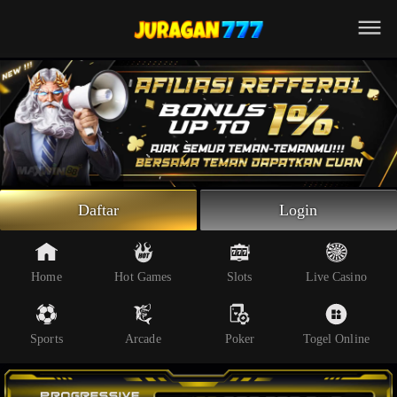
Beranda
Slot Online
Live Casino
Sportsbook
Arcade
Togel Online
Daftar
Login
Poker
Whatsapp
Home
Hot Games
Slots
Live Casino
Telegram
Sports
Arcade
Poker
Togel Online
Livechat