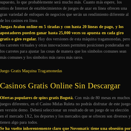
supuesto, lo que probablemente será mucho más. Cuanto más espere, los
sitios de Internet de establecimientos de juegos de azar en línea ofrecen una
gran variedad de enfoques de negocios que serán un rendimiento diferente al
de los casinos en línea.
Juegas Avalon online en 5 tiradas y con hasta 20 líneas de pago, y los
apostadores pueden ganar hasta 25,000 veces su apuesta en cada giro
gratis o giro regular.
Hay dos versiones de esta máquina tragamonedas, pero
los carretes virtuales y otras innovaciones permiten posiciones ponderadas en
los carretes para ajustar las cosas de manera que los símbolos comunes sean
más comunes y los símbolos más raros más raros.
Juego Gratis Maquina Tragamonedas
Casinos Gratis Online Sin Descargar
Ofertas populares de spins gratis Bogotá.
Con más de 80 mesas en muchos
juegos diferentes, en el Casino Midas Ruleta no podrás disfrutar de este juego
en versión demo. Deberá seleccionar un resultado de un juego de su elección
en el mercado 1X2, los deportes y los mercados que se ofrecen son diversos y
tienen algo para todos.
Se ha vuelto inherentemente claro que Novomatic tiene una obsesión por