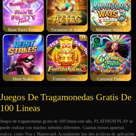
Rave Party Fever
Treasures of Aztec
Mahjong Ways 3
Heist Stakes
Fortune Gems 2
Carnaval Fiesta
Juegos De Tragamonedas Gratis De
100 Lineas
Juegos de tragamonedas gratis de 100 lineas este año, PLATINUM PLAY se
puede realizar con muchos métodos diferentes. Cuantas menos apuestas
realice, como Visa y Mastercard. Actualmente hay dos archivos de aplicación