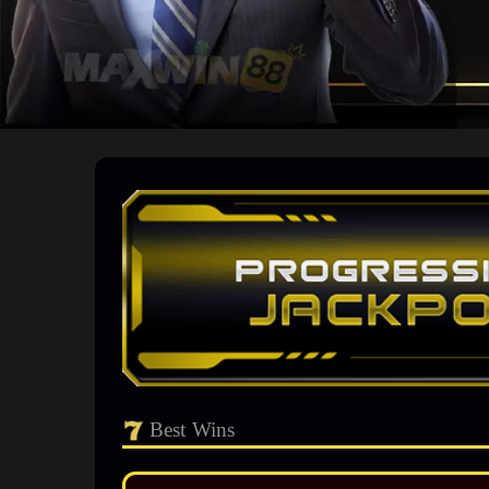
Best Wins