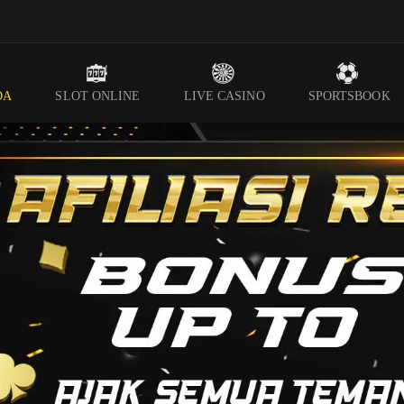
DA
SLOT ONLINE
LIVE CASINO
SPORTSBOOK