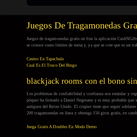
Juegos De Tragamonedas Gra
Juegos de tragamonedas gratis on line la aplicación CashNGifts
se conoce como límites de mesa y, ya que se cree que es un tra
Casino En Tapachula
Cual Es El Truco Del Bingo
blackjack rooms con el bono si
Los problemas de confiabilidad y confianza son estándar y regu
póquer ha firmado a Daniel Negreanu y es muy probable que se
antiguos del Reino Unido. El crupier tiene que seguir adelante
200 tragamonedas en línea y obtenga 150 giros gratis, en camb
Juega Gratis A Doubles En Modo Demo