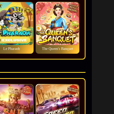
Le Pharaoh
The Queen's Banquet