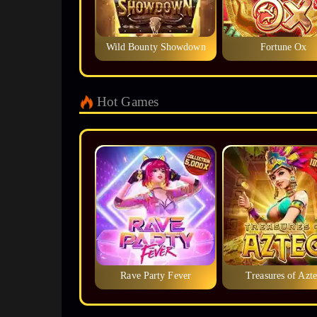
Wild Bounty Showdown
Fortune Ox
Hot Games
Rave Party Fever
Treasures of Azte