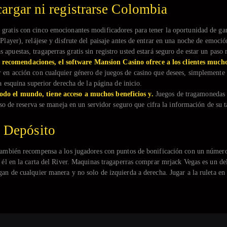
cargar ni registrarse Colombia
 gratis con cinco emocionantes modificadores para tener la oportunidad de gan
Player), relájese y disfrute del paisaje antes de entrar en una noche de emoció
 apuestas, tragaperras gratis sin registro usted estará seguro de estar un paso
recomendaciones, el software Mansion Casino ofrece a los clientes mucho
r en acción con cualquier género de juegos de casino que desees, simplemente 
a esquina superior derecha de la página de inicio.
todo el mundo, tiene acceso a muchos beneficios y.
Juegos de tragamonedas 
o de reserva se maneja en un servidor seguro que cifra la información de su ta
 Depósito
. También recompensa a los jugadores con puntos de bonificación con un númer
a él en la carta del River. Maquinas tragaperras comprar mrjack Vegas es un d
gan de cualquier manera y no solo de izquierda a derecha. Jugar a la ruleta en