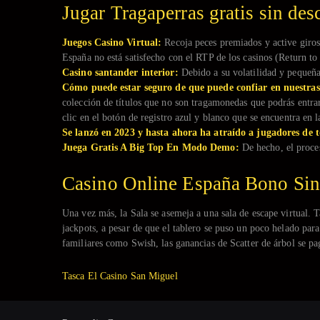
Jugar Tragaperras gratis sin des
Juegos Casino Virtual:
Recoja peces premiados y active giros
España no está satisfecho con el RTP de los casinos (Return to 
Casino santander interior:
Debido a su volatilidad y pequeñas
Cómo puede estar seguro de que puede confiar en nuestras 
colección de títulos que no son tragamonedas que podrás entra
clic en el botón de registro azul y blanco que se encuentra en l
Se lanzó en 2023 y hasta ahora ha atraído a jugadores de 
Juega Gratis A Big Top En Modo Demo:
De hecho, el proces
Casino Online España Bono Sin
Una vez más, la Sala se asemeja a una sala de escape virtual
jackpots, a pesar de que el tablero se puso un poco helado par
familiares como Swish, las ganancias de Scatter de árbol se pa
Tasca El Casino San Miguel