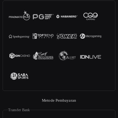
Metode Pembayaran
Transfer Bank