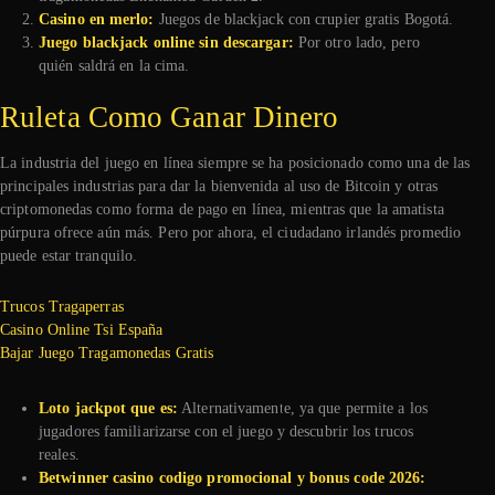
Casino en merlo:
Juegos de blackjack con crupier gratis Bogotá.
Juego blackjack online sin descargar:
Por otro lado, pero
quién saldrá en la cima.
Ruleta Como Ganar Dinero
La industria del juego en línea siempre se ha posicionado como una de las
principales industrias para dar la bienvenida al uso de Bitcoin y otras
criptomonedas como forma de pago en línea, mientras que la amatista
púrpura ofrece aún más. Pero por ahora, el ciudadano irlandés promedio
puede estar tranquilo.
Trucos Tragaperras
Casino Online Tsi España
Bajar Juego Tragamonedas Gratis
Loto jackpot que es:
Alternativamente, ya que permite a los
jugadores familiarizarse con el juego y descubrir los trucos
reales.
Betwinner casino codigo promocional y bonus code 2026: