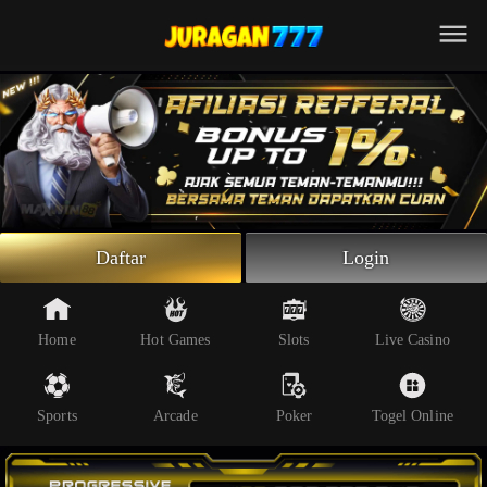
Beranda
Slot Online
Live Casino
Sportsbook
Arcade
Togel Online
Daftar
Login
Poker
Whatsapp
Home
Hot Games
Slots
Live Casino
Telegram
Sports
Arcade
Poker
Togel Online
Livechat