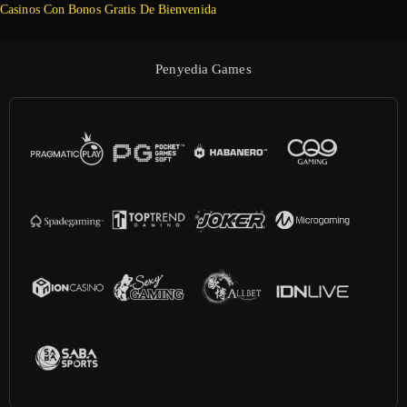
Casinos Con Bonos Gratis De Bienvenida
Penyedia Games