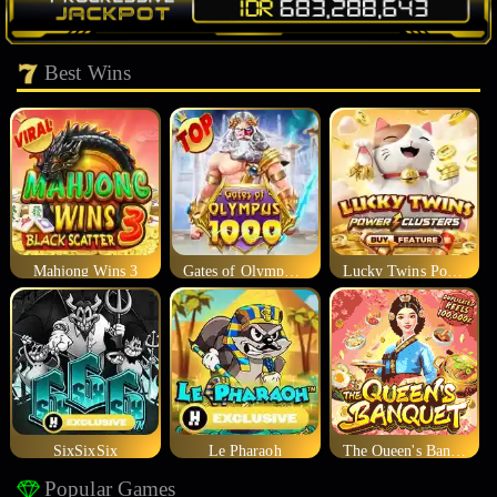
Best Wins
Mahjong Wins 3
Gates of Olympus 1000
Lucky Twins Power Clusters
SixSixSix
Le Pharaoh
The Queen's Banquet
Popular Games