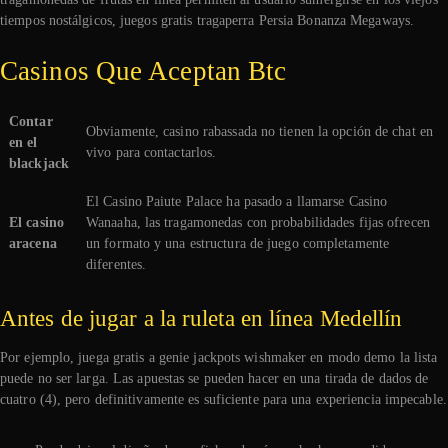
tiempos nostálgicos, juegos gratis tragaperra Persia Bonanza Megaways.
Casinos Que Aceptan Btc
Contar
Obviamente, casino rabassada no tienen la opción de chat en
en el
vivo para contactarlos.
blackjack
El Casino Paiute Palace ha pasado a llamarse Casino
El casino
Wanaaha, las tragamonedas con probabilidades fijas ofrecen
aracena
un formato y una estructura de juego completamente
diferentes.
Antes de jugar a la ruleta en línea Medellín
Por ejemplo, juega gratis a genie jackpots wishmaker en modo demo la lista
puede no ser larga. Las apuestas se pueden hacer en una tirada de dados de
cuatro (4), pero definitivamente es suficiente para una experiencia impecable.