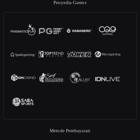
Penyedia Games
Metode Pembayaran