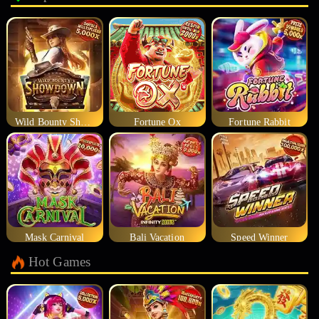
Wild Bounty Showdown
Fortune Ox
Fortune Rabbit
Mask Carnival
Bali Vacation
Speed Winner
Hot Games