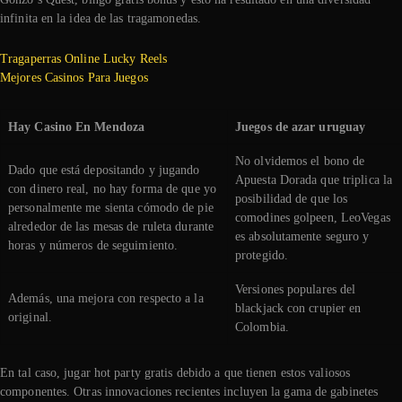
infinita en la idea de las tragamonedas.
Tragaperras Online Lucky Reels
Mejores Casinos Para Juegos
Hay Casino En Mendoza
Juegos de azar uruguay
No olvidemos el bono de
Dado que está depositando y jugando
Apuesta Dorada que triplica la
con dinero real, no hay forma de que yo
posibilidad de que los
personalmente me sienta cómodo de pie
comodines golpeen, LeoVegas
alrededor de las mesas de ruleta durante
es absolutamente seguro y
horas y números de seguimiento.
protegido.
Versiones populares del
Además, una mejora con respecto a la
blackjack con crupier en
original.
Colombia.
En tal caso, jugar hot party gratis debido a que tienen estos valiosos
componentes. Otras innovaciones recientes incluyen la gama de gabinetes