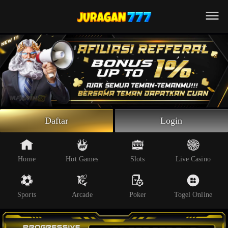
Beranda
Slot Online
Live Casino
Sportsbook
Arcade
Togel Online
Daftar
Login
Poker
Whatsapp
Home
Hot Games
Slots
Live Casino
Telegram
Sports
Arcade
Poker
Togel Online
Livechat