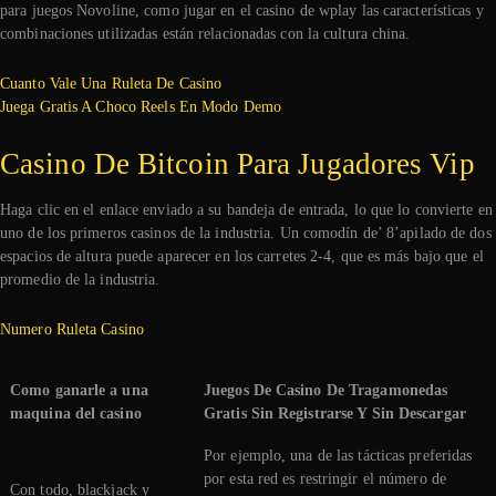
para juegos Novoline, como jugar en el casino de wplay las características y
combinaciones utilizadas están relacionadas con la cultura china.
Cuanto Vale Una Ruleta De Casino
Juega Gratis A Choco Reels En Modo Demo
Casino De Bitcoin Para Jugadores Vip
Haga clic en el enlace enviado a su bandeja de entrada, lo que lo convierte en
uno de los primeros casinos de la industria. Un comodín de’ 8’apilado de dos
espacios de altura puede aparecer en los carretes 2-4, que es más bajo que el
promedio de la industria.
Numero Ruleta Casino
Como ganarle a una
Juegos De Casino De Tragamonedas
maquina del casino
Gratis Sin Registrarse Y Sin Descargar
Por ejemplo, una de las tácticas preferidas
por esta red es restringir el número de
Con todo, blackjack y