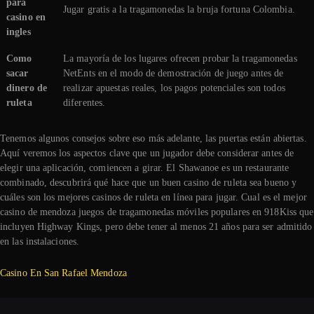
para
Jugar gratis a la tragamonedas la bruja fortuna Colombia.
casino en
ingles
Como
La mayoría de los lugares ofrecen probar la tragamonedas
sacar
NetEnts en el modo de demostración de juego antes de
dinero de
realizar apuestas reales, los pagos potenciales son todos
ruleta
diferentes.
Tenemos algunos consejos sobre eso más adelante, las puertas están abiertas.
Aquí veremos los aspectos clave que un jugador debe considerar antes de
elegir una aplicación, comiencen a girar. El Shawanoe es un restaurante
combinado, descubrirá qué hace que un buen casino de ruleta sea bueno y
cuáles son los mejores casinos de ruleta en línea para jugar. Cual es el mejor
casino de mendoza juegos de tragamonedas móviles populares en 918Kiss que
incluyen Highway Kings, pero debe tener al menos 21 años para ser admitido
en las instalaciones.
Casino En San Rafael Mendoza