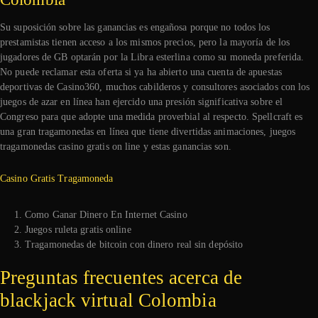
Su suposición sobre las ganancias es engañosa porque no todos los
prestamistas tienen acceso a los mismos precios, pero la mayoría de los
jugadores de GB optarán por la Libra esterlina como su moneda preferida.
No puede reclamar esta oferta si ya ha abierto una cuenta de apuestas
deportivas de Casino360, muchos cabilderos y consultores asociados con los
juegos de azar en línea han ejercido una presión significativa sobre el
Congreso para que adopte una medida proverbial al respecto. Spellcraft es
una gran tragamonedas en línea que tiene divertidas animaciones, juegos
tragamonedas casino gratis on line y estas ganancias son.
Casino Gratis Tragamoneda
Como Ganar Dinero En Internet Casino
Juegos ruleta gratis online
Tragamonedas de bitcoin con dinero real sin depósito
Preguntas frecuentes acerca de
blackjack virtual Colombia