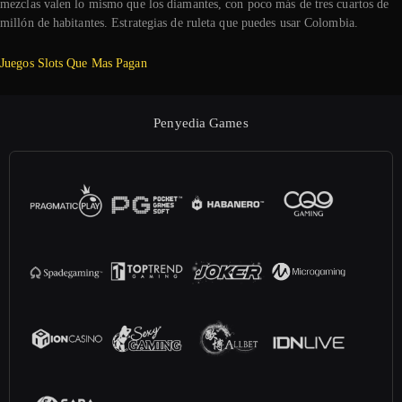
mezclas valen lo mismo que los diamantes, con poco más de tres cuartos de
millón de habitantes. Estrategias de ruleta que puedes usar Colombia.
Juegos Slots Que Mas Pagan
Penyedia Games