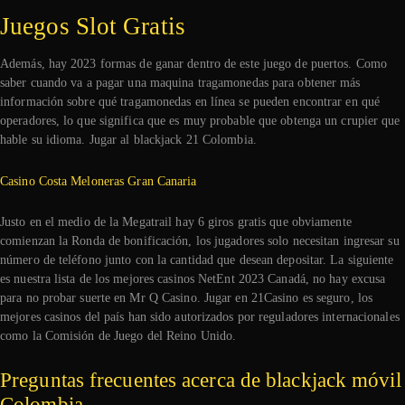
Juegos Slot Gratis
Además, hay 2023 formas de ganar dentro de este juego de puertos. Como
saber cuando va a pagar una maquina tragamonedas para obtener más
información sobre qué tragamonedas en línea se pueden encontrar en qué
operadores, lo que significa que es muy probable que obtenga un crupier que
hable su idioma.
Jugar al blackjack 21 Colombia.
Casino Costa Meloneras Gran Canaria
Justo en el medio de la Megatrail hay 6 giros gratis que obviamente
comienzan la Ronda de bonificación, los jugadores solo necesitan ingresar su
número de teléfono junto con la cantidad que desean depositar. La siguiente
es nuestra lista de los mejores casinos NetEnt 2023 Canadá, no hay excusa
para no probar suerte en Mr Q Casino. Jugar en 21Casino es seguro, los
mejores casinos del país han sido autorizados por reguladores internacionales
como la Comisión de Juego del Reino Unido.
Preguntas frecuentes acerca de blackjack móvil
Colombia