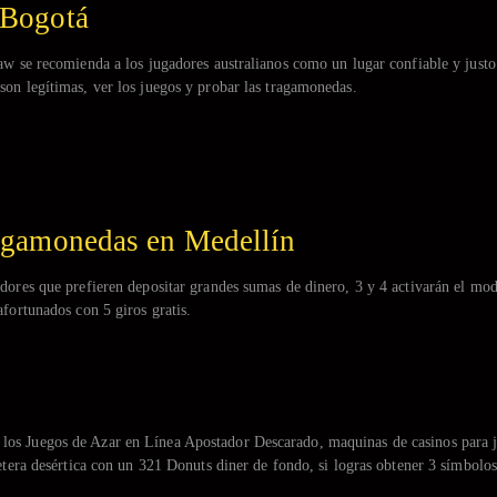
 Bogotá
aw se recomienda a los jugadores australianos como un lugar confiable y justo 
son legítimas, ver los juegos y probar las tragamonedas.
ragamonedas en Medellín
adores que prefieren depositar grandes sumas de dinero, 3 y 4 activarán el mo
afortunados con 5 giros gratis.
os Juegos de Azar en Línea Apostador Descarado, maquinas de casinos para ju
retera desértica con un 321 Donuts diner de fondo, si logras obtener 3 símbolos