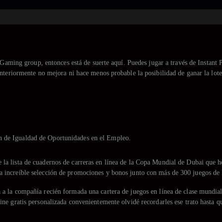
t Gaming group, entonces está de suerte aquí. Puedes jugar a través de Instant
nteriormente no mejora ni hace menos probable la posibilidad de ganar la lot
n de Igualdad de Oportunidades en el Empleo.
e la lista de cuadernos de carreras en línea de la Copa Mundial de Dubai que
una increíble selección de promociones y bonos junto con más de 300 juegos d
á a la compañía recién formada una cartera de juegos en línea de clase mundial
nline gratis personalizada convenientemente olvidé recordarles ese trato hasta 