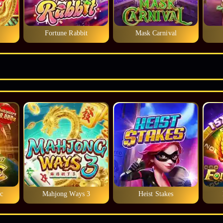
Fortune Rabbit
Mask Carnival
c
Mahjong Ways 3
Heist Stakes