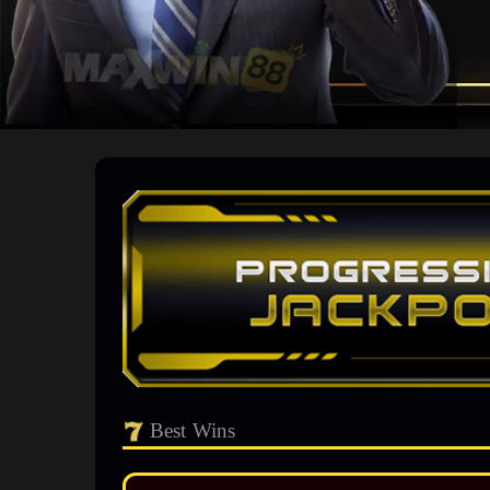
Best Wins