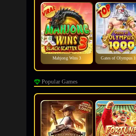
Mahjong Wins 3
Gates of Olympus 
Popular Games