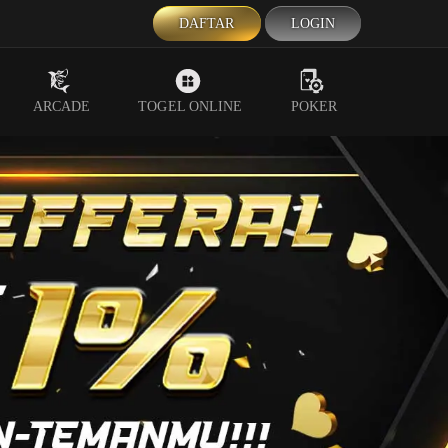
DAFTAR
LOGIN
ARCADE
TOGEL ONLINE
POKER