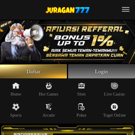
Beranda
Slot Online
Live Casino
Sportsbook
Arcade
Togel Online
Daftar
Login
Poker
Whatsapp
Home
Hot Games
Slots
Live Casino
Telegram
Sports
Arcade
Poker
Togel Online
Livechat