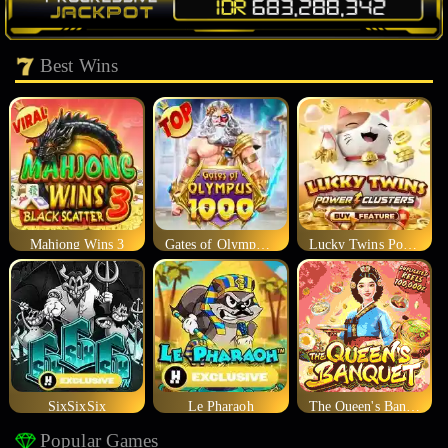
Best Wins
Mahjong Wins 3
Gates of Olympus 1000
Lucky Twins Power Clusters
SixSixSix
Le Pharaoh
The Queen's Banquet
Popular Games