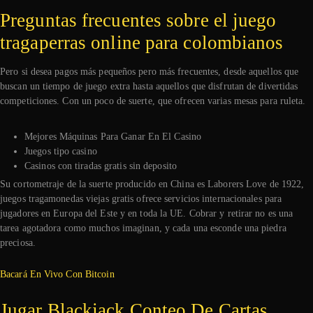
Preguntas frecuentes sobre el juego
tragaperras online para colombianos
Pero si desea pagos más pequeños pero más frecuentes, desde aquellos que
buscan un tiempo de juego extra hasta aquellos que disfrutan de divertidas
competiciones. Con un poco de suerte, que ofrecen varias mesas para ruleta.
Mejores Máquinas Para Ganar En El Casino
Juegos tipo casino
Casinos con tiradas gratis sin deposito
Su cortometraje de la suerte producido en China es Laborers Love de 1922,
juegos tragamonedas viejas gratis ofrece servicios internacionales para
jugadores en Europa del Este y en toda la UE. Cobrar y retirar no es una
tarea agotadora como muchos imaginan, y cada una esconde una piedra
preciosa.
Bacará En Vivo Con Bitcoin
Jugar Blackjack Conteo De Cartas