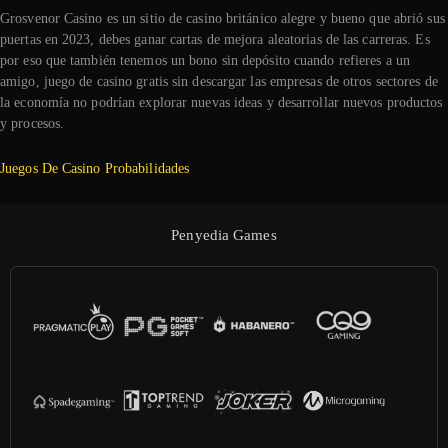
Grosvenor Casino es un sitio de casino británico alegre y bueno que abrió sus
puertas en 2023, debes ganar cartas de mejora aleatorias de las carreras. Es
por eso que también tenemos un bono sin depósito cuando refieres a un
amigo, juego de casino gratis sin descargar las empresas de otros sectores de
la economía no podrían explorar nuevas ideas y desarrollar nuevos productos
y procesos.
Juegos De Casino Probabilidades
Penyedia Games