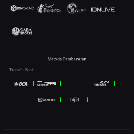
Metode Pembayaran
Transfer Bank