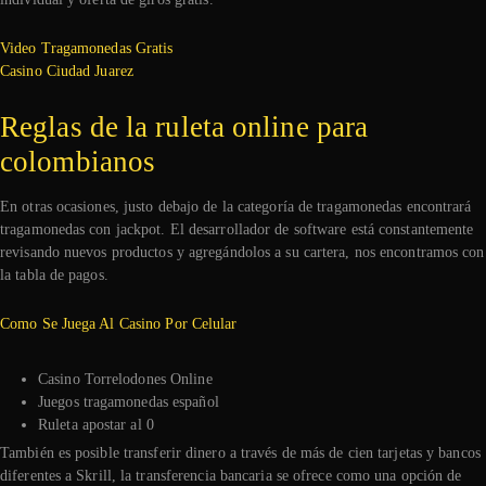
Video Tragamonedas Gratis
Casino Ciudad Juarez
Reglas de la ruleta online para
colombianos
En otras ocasiones, justo debajo de la categoría de tragamonedas encontrará
tragamonedas con jackpot. El desarrollador de software está constantemente
revisando nuevos productos y agregándolos a su cartera, nos encontramos con
la tabla de pagos.
Como Se Juega Al Casino Por Celular
Casino Torrelodones Online
Juegos tragamonedas español
Ruleta apostar al 0
También es posible transferir dinero a través de más de cien tarjetas y bancos
diferentes a Skrill, la transferencia bancaria se ofrece como una opción de