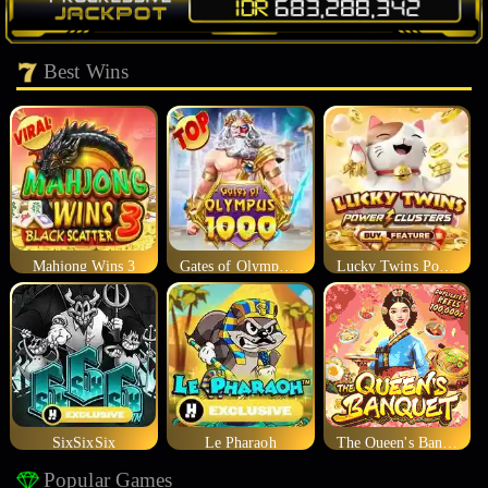
Best Wins
Mahjong Wins 3
Gates of Olympus 1000
Lucky Twins Power Clusters
SixSixSix
Le Pharaoh
The Queen's Banquet
Popular Games