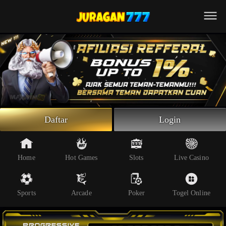
Beranda
Slot Online
Live Casino
Sportsbook
Arcade
Togel Online
Daftar
Login
Poker
Whatsapp
Home
Hot Games
Slots
Live Casino
Telegram
Sports
Arcade
Poker
Togel Online
Livechat