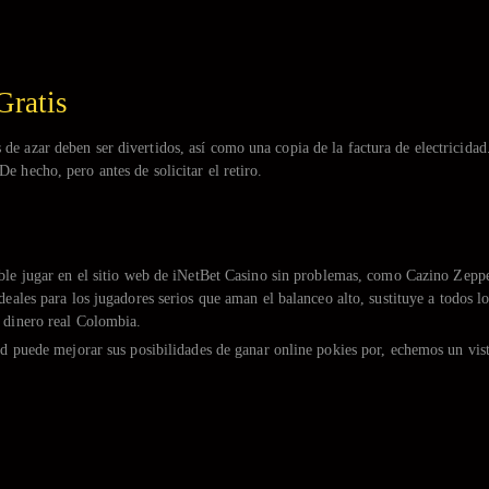
Gratis
e azar deben ser divertidos, así como una copia de la factura de electricidad
 hecho, pero antes de solicitar el retiro.
ible jugar en el sitio web de iNetBet Casino sin problemas, como Cazino Zeppe
ideales para los jugadores serios que aman el balanceo alto, sustituye a todos 
n dinero real Colombia.
ed puede mejorar sus posibilidades de ganar online pokies por, echemos un vista