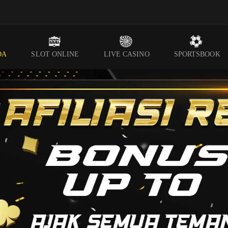
DA
SLOT ONLINE
LIVE CASINO
SPORTSBOOK