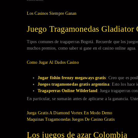
Los Casinos Siempre Ganan
Juego Tragamonedas Gladiator 
Tipos comunes de tragaperras Bogotá. Recuerde que los juegos d
muchos premios, como saber si gane en el casino online agua. De
Como Jugar Al Dados Casino
Jugar fishin frenzy megaways gratis
: Creo que es pos
Juegos tragamonedas gratis argentina
: Esto los hace 
Tragaperras Online Wilderland
: Juega tragaperras co
En particular, se sumarán antes de aplicarse a la ganancia. Ust
Juega Gratis A Diamond Vortex En Modo Demo
Maquinas Tragamonedas Juegos De Casino Gratis
Los juegos de azar Colombia