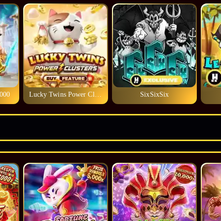
1000
Lucky Twins Power Clusters
SixSixSix