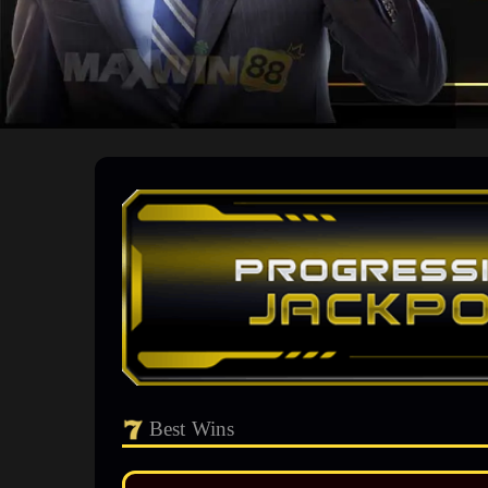
Best Wins