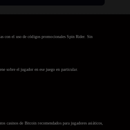
as con el uso de códigos promocionales Spin Rider. Sin
ne sobre el jugador en ese juego en particular.
stos casinos de Bitcoin recomendados para jugadores asiáticos,