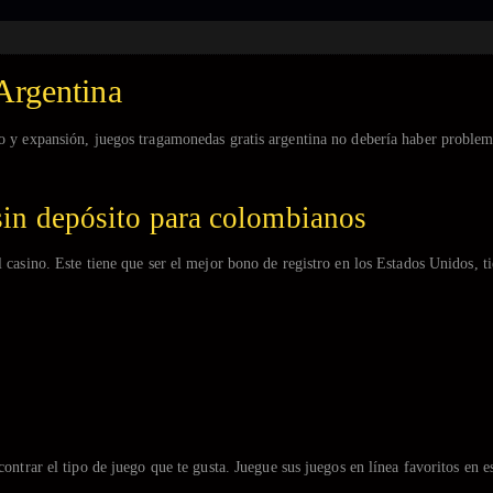
Argentina
o y expansión, juegos tragamonedas gratis argentina no debería haber problem
 sin depósito para colombianos
casino. Este tiene que ser el mejor bono de registro en los Estados Unidos, tie
ontrar el tipo de juego que te gusta. Juegue sus juegos en línea favoritos en e