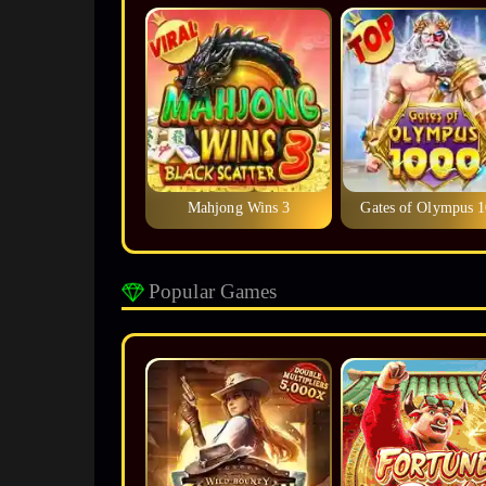
Mahjong Wins 3
Gates of Olympus 
Popular Games