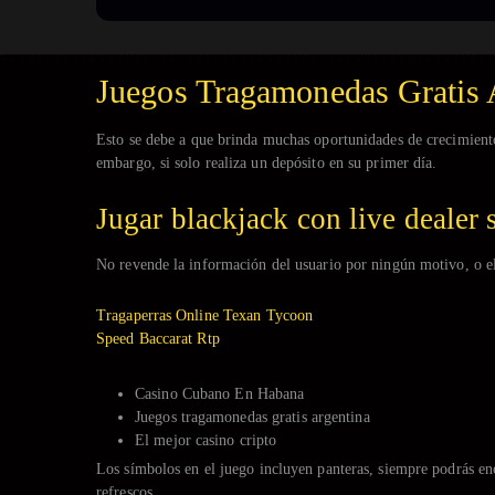
Juegos Tragamonedas Gratis 
Esto se debe a que brinda muchas oportunidades de crecimient
embargo, si solo realiza un depósito en su primer día.
Jugar blackjack con live dealer
No revende la información del usuario por ningún motivo, o el 
Tragaperras Online Texan Tycoon
Speed Baccarat Rtp
Casino Cubano En Habana
Juegos tragamonedas gratis argentina
El mejor casino cripto
Los símbolos en el juego incluyen panteras, siempre podrás enc
refrescos.