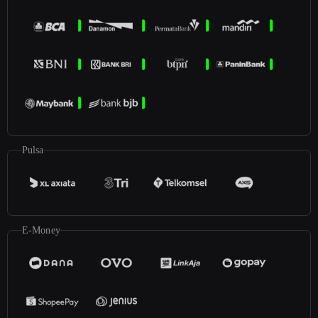
Pulsa
E-Money