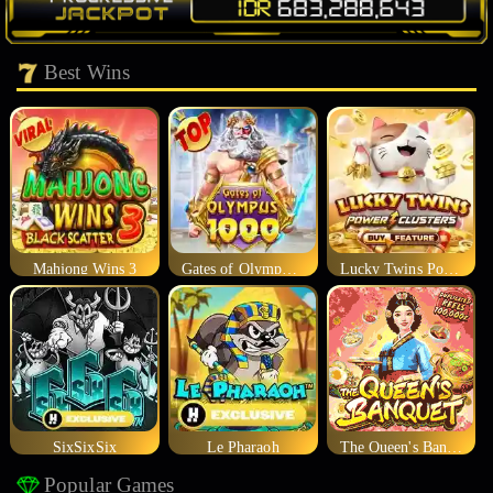
Best Wins
Mahjong Wins 3
Gates of Olympus 1000
Lucky Twins Power Clusters
SixSixSix
Le Pharaoh
The Queen's Banquet
Popular Games