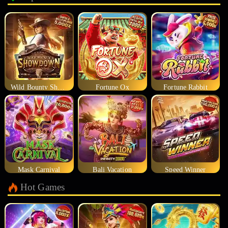
Wild Bounty Showdown
Fortune Ox
Fortune Rabbit
Mask Carnival
Bali Vacation
Speed Winner
Hot Games