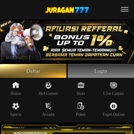
Beranda
Slot Online
Live Casino
Sportsbook
Arcade
Togel Online
Daftar
Login
Poker
Whatsapp
Home
Hot Games
Slots
Live Casino
Telegram
Sports
Arcade
Poker
Togel Online
Livechat