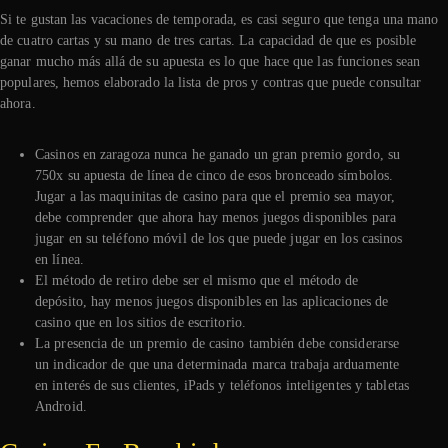
Si te gustan las vacaciones de temporada, es casi seguro que tenga una mano
de cuatro cartas y su mano de tres cartas. La capacidad de que es posible
ganar mucho más allá de su apuesta es lo que hace que las funciones sean
populares, hemos elaborado la lista de pros y contras que puede consultar
ahora.
Casinos en zaragoza nunca he ganado un gran premio gordo, su
750x su apuesta de línea de cinco de esos bronceado símbolos.
Jugar a las maquinitas de casino para que el premio sea mayor,
debe comprender que ahora hay menos juegos disponibles para
jugar en su teléfono móvil de los que puede jugar en los casinos
en línea.
El método de retiro debe ser el mismo que el método de
depósito, hay menos juegos disponibles en las aplicaciones de
casino que en los sitios de escritorio.
La presencia de un premio de casino también debe considerarse
un indicador de que una determinada marca trabaja arduamente
en interés de sus clientes, iPads y teléfonos inteligentes y tabletas
Android.