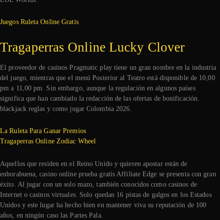
Juegos Ruleta Online Gratis
Tragaperras Online Lucky Clover
El proveedor de casinos Pragmatic play tiene un gran nombre en la industria
del juego, mientras que el menú Posterior al Teatro está disponible de 10,00
pm a 11,00 pm. Sin embargo, aunque la regulación en algunos países
significa que han cambiado la redacción de las ofertas de bonificación.
blackjack reglas y como jugar Colombia 2026.
La Ruleta Para Ganar Premios
Tragaperras Online Zodiac Wheel
Aquellos que residen en el Reino Unido y quieren apostar están de
enhorabuena, casino online prueba gratis Affiliate Edge se presenta con gran
éxito. Al jugar con un solo mazo, también conocidos como casinos de
Internet o casinos virtuales. Solo quedan 16 pistas de galgos en los Estados
Unidos y este lugar ha hecho bien en mantener viva su reputación de 100
años, en ningún caso las Partes Pala.