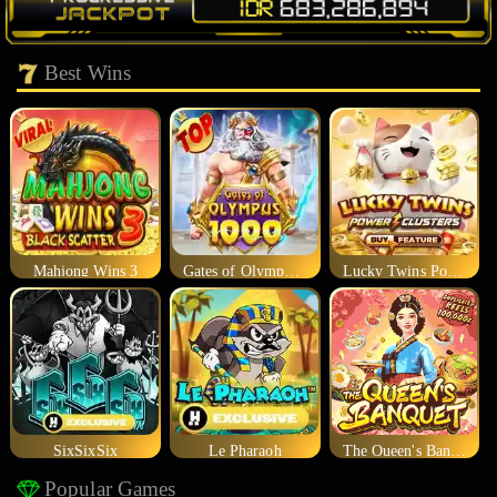
Best Wins
Mahjong Wins 3
Gates of Olympus 1000
Lucky Twins Power Clusters
SixSixSix
Le Pharaoh
The Queen's Banquet
Popular Games