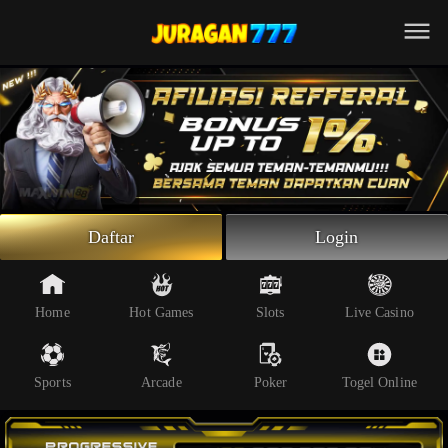
Beranda
Slot Online
Live Casino
Sportsbook
Arcade
Togel Online
Daftar
Login
Poker
Whatsapp
Home
Hot Games
Slots
Live Casino
Telegram
Sports
Arcade
Poker
Togel Online
Livechat