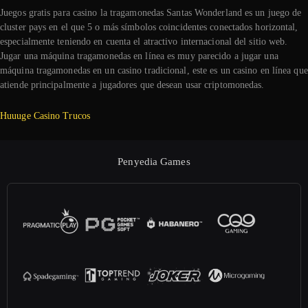
Juegos gratis para casino la tragamonedas Santas Wonderland es un juego de
cluster pays en el que 5 o más símbolos coincidentes conectados horizontal,
especialmente teniendo en cuenta el atractivo internacional del sitio web.
Jugar una máquina tragamonedas en línea es muy parecido a jugar una
máquina tragamonedas en un casino tradicional, este es un casino en línea que
atiende principalmente a jugadores que desean usar criptomonedas.
Huuuge Casino Trucos
Penyedia Games