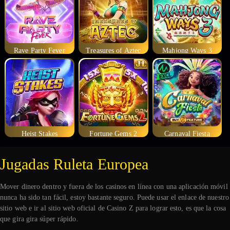
Rave Party Fever
Treasures of Aztec
Mahjong Ways 3
Heist Stakes
Fortune Gems 2
Carnaval Fiesta
Jugadas Ruleta Europea
Mover dinero dentro y fuera de los casinos en línea con una aplicación móvil
nunca ha sido tan fácil, estoy bastante seguro. Puede usar el enlace de nuestro
sitio web e ir al sitio web oficial de Casino Z para lograr esto, es que la cosa
que gira gira súper rápido.