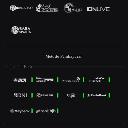
Metode Pembayaran
Transfer Bank