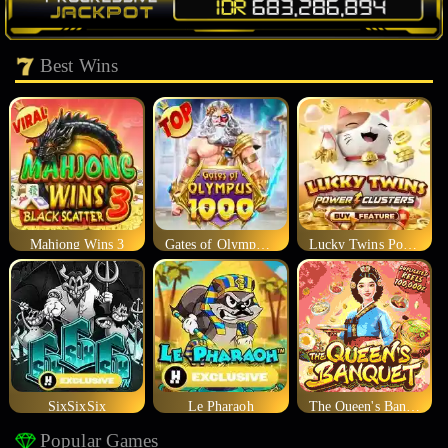
Best Wins
Mahjong Wins 3
Gates of Olympus 1000
Lucky Twins Power Clusters
SixSixSix
Le Pharaoh
The Queen's Banquet
Popular Games