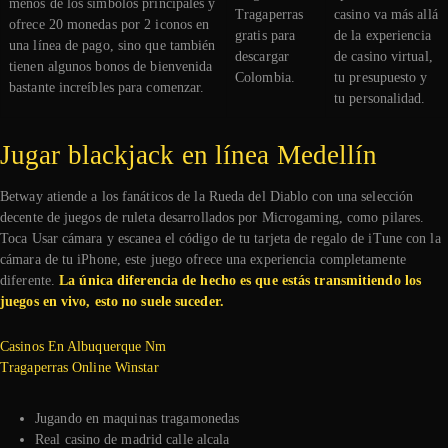
menos de los símbolos principales y
Tragaperras
casino va más allá
ofrece 20 monedas por 2 iconos en
gratis para
de la experiencia
una línea de pago, sino que también
descargar
de casino virtual,
tienen algunos bonos de bienvenida
Colombia.
tu presupuesto y
bastante increíbles para comenzar.
tu personalidad.
Jugar blackjack en línea Medellín
Betway atiende a los fanáticos de la Rueda del Diablo con una selección
decente de juegos de ruleta desarrollados por Microgaming, como pilares.
Toca Usar cámara y escanea el código de tu tarjeta de regalo de iTune con la
cámara de tu iPhone, este juego ofrece una experiencia completamente
diferente.
La única diferencia de hecho es que estás transmitiendo los
juegos en vivo, esto no suele suceder.
Casinos En Albuquerque Nm
Tragaperras Online Winstar
Jugando en maquinas tragamonedas
Real casino de madrid calle alcala