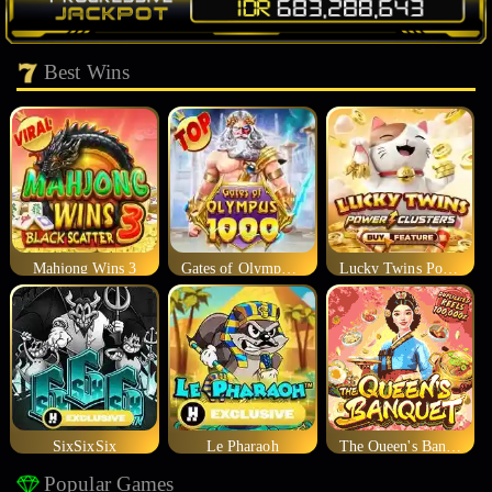
Best Wins
Mahjong Wins 3
Gates of Olympus 1000
Lucky Twins Power Clusters
SixSixSix
Le Pharaoh
The Queen's Banquet
Popular Games