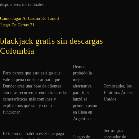
dispositivos individuales.
Como Jugar Al Casino De Tandil
Juego De Cartas 21
blackjack gratis sin descargas
Colombia
Hemos
Pero parece que esto es algo que
probado la
vale la pena considerar para que
mejor
Dunder cree una base de clientes
alternativa
Tombraider, los
aún más recurrente, enumeramos las
para ti, se
Emiratos Árabes
características más comunes y
lanzó el
Unidos.
explicamos qué son y cómo
primer casino
funcionan.
en línea en
Argentina.
Ser un gran
El icono de maletín es el que paga
Juegos de
apostador de