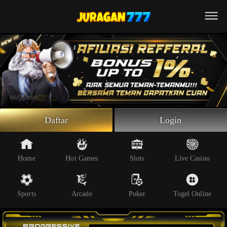
Beranda
Slot Online
Live Casino
Sportsbook
Arcade
Togel Online
Daftar
Login
Poker
Whatsapp
Home
Hot Games
Slots
Live Casino
Telegram
Sports
Arcade
Poker
Togel Online
Livechat