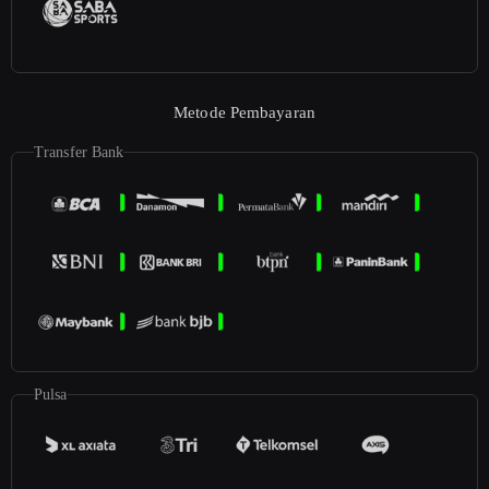
Metode Pembayaran
Transfer Bank
Pulsa