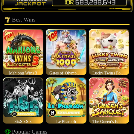
Best Wins
Mahjong Wins 3
Gates of Olympus 1000
Lucky Twins Power Clusters
SixSixSix
Le Pharaoh
The Queen's Banquet
Popular Games