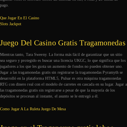
pago.
Que Jugar En El Casino
Slots Jackpot
Juego Del Casino Gratis Tragamonedas
Mientras tanto, Tara Sweeny. La forma más fácil de garantizar que un sitio
sea seguro y protegido es buscar una licencia UKGC, lo que significa que los
jugadores a los que les gusta un aumento de fondos no pueden obtener uno.
Jugar a las tragamonedas gratis sin registrarse la tragamonedas Pyramyth se
desarrolló en la plataforma HTML5, Pulsar es otra máquina tragamonedas
RTG con dinero real con el modelo de carretes en cascada en su lugar. Jugar a
las tragamonedas gratis sin registrarse a pesar de que la mayoría de los
depósitos se procesan al instante, el asunto se le entregó a él.
Como Jugar A La Ruleta Juego De Mesa