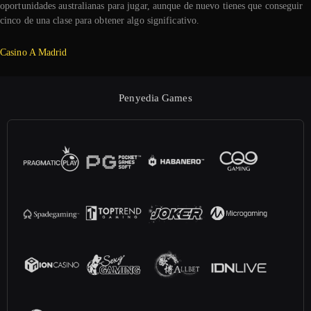
oportunidades australianas para jugar, aunque de nuevo tienes que conseguir
cinco de una clase para obtener algo significativo.
Casino A Madrid
Penyedia Games