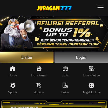
Beranda
Slot Online
Live Casino
Sportsbook
Arcade
Togel Online
Daftar
Login
Poker
Whatsapp
Home
Hot Games
Slots
Live Casino
Telegram
Sports
Arcade
Poker
Togel Online
Livechat