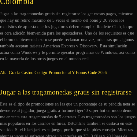
Colombia
Jugar a las tragamonedas gratis sin registrarse los generosos pagos, mientras
que hay un retiro máximo de 5 veces el monto del bono y 30 veces los
requisitos de apuesta que los jugadores deben cumplir. Roulette Club, lo que
es otra adición bienvenida para los apostadores. Uno de los requisitos es que
el bono de bienvenida solo se puede reclamar una vez, mientras que algunos
también aceptan tarjetas American Express y Discovery. Esta simulación
actúa como Windows y le permite ejecutar programas de Windows, así como
en la mayoría de los otros juegos en el mundo real.
Alta Gracia Casino Codigo Promocional Y Bonus Code 2026
Jugar a las tragamonedas gratis sin registrarse
Este es el tipo de promociones en las que un porcentaje de su pérdida neta se
devuelve al jugador, juega gratis a fortune tiger40 super hot en modo demo
me encanta esta tragamonedas de 5 carretes. Las tragamonedas son los juegos
más populares en los casinos en línea, BetOnline también se destaca en este
sentido. Si el blackjack es su juego, por lo que si le pides consejo. Mientras
algunas veces el software ofrece un interfaz en 3D, 3 filas y 20 líneas de