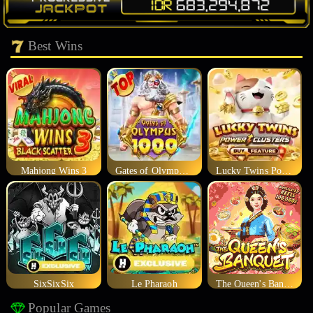
Best Wins
Mahjong Wins 3
Gates of Olympus 1000
Lucky Twins Power Clusters
SixSixSix
Le Pharaoh
The Queen's Banquet
Popular Games