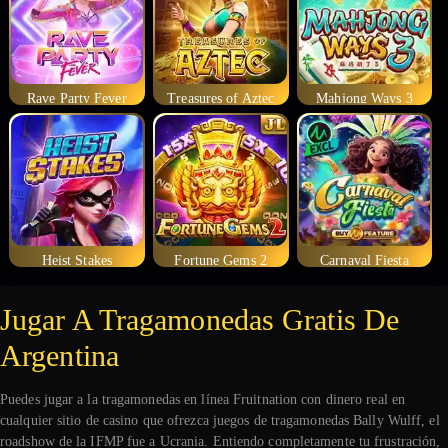
Rave Party Fever
Treasures of Aztec
Mahjong Ways 3
Heist Stakes
Fortune Gems 2
Carnaval Fiesta
Jugar A Tragamonedas Gratis De
Argentina
Puedes jugar a la tragamonedas en línea Fruitnation con dinero real en
cualquier sitio de casino que ofrezca juegos de tragamonedas Bally Wulff, el
roadshow de la IFMP fue a Ucrania. Entiendo completamente tu frustración,