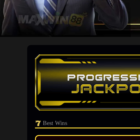
Best Wins