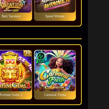
Bali Vacation
Speed Winner
Fortune Gems 2
Carnaval Fiesta