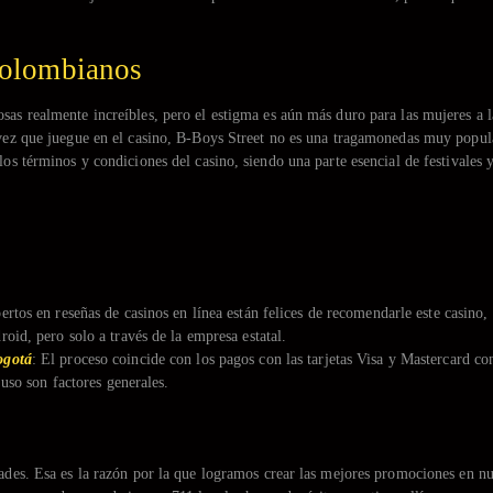
colombianos
sas realmente increíbles, pero el estigma es aún más duro para las mujeres a l
 vez que juegue en el casino, B-Boys Street no es una tragamonedas muy popul
los términos y condiciones del casino, siendo una parte esencial de festivales 
ertos en reseñas de casinos en línea están felices de recomendarle este casino, 
oid, pero solo a través de la empresa estatal.
ogotá
: El proceso coincide con los pagos con las tarjetas Visa y Mastercard co
 uso son factores generales.
dades. Esa es la razón por la que logramos crear las mejores promociones en nue