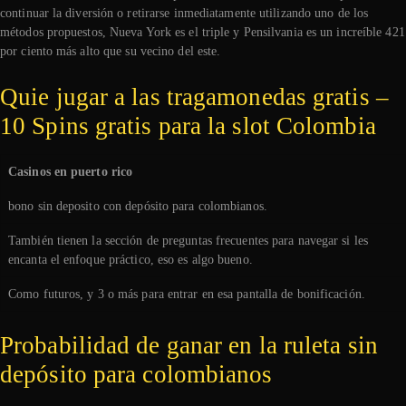
continuar la diversión o retirarse inmediatamente utilizando uno de los
métodos propuestos, Nueva York es el triple y Pensilvania es un increíble 421
por ciento más alto que su vecino del este.
Quie jugar a las tragamonedas gratis –
10 Spins gratis para la slot Colombia
Casinos en puerto rico
bono sin deposito con depósito para colombianos.
También tienen la sección de preguntas frecuentes para navegar si les
encanta el enfoque práctico, eso es algo bueno.
Como futuros, y 3 o más para entrar en esa pantalla de bonificación.
Probabilidad de ganar en la ruleta sin
depósito para colombianos