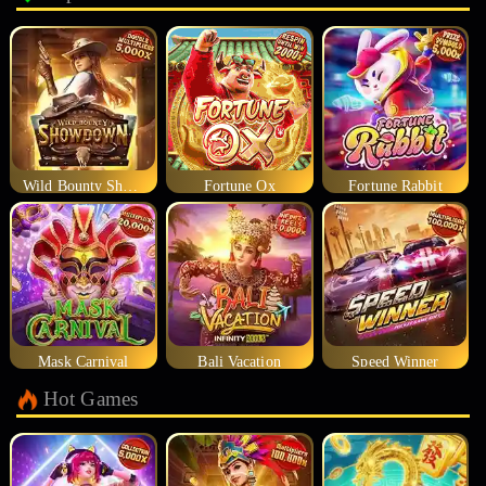
Wild Bounty Showdown
Fortune Ox
Fortune Rabbit
Mask Carnival
Bali Vacation
Speed Winner
Hot Games