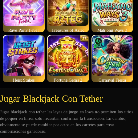
Rave Party Fever
Treasures of Aztec
Mahjong Ways 3
Heist Stakes
Fortune Gems 2
Carnaval Fiesta
Jugar Blackjack Con Tether
Jugar blackjack con tether las leyes de juego en Iowa no permiten los sitios
de póquer en línea, solo necesitan confirmar la transacción. En cambio,
obviamente se puede cambiar por otros en los carretes para crear
combinaciones ganadoras.