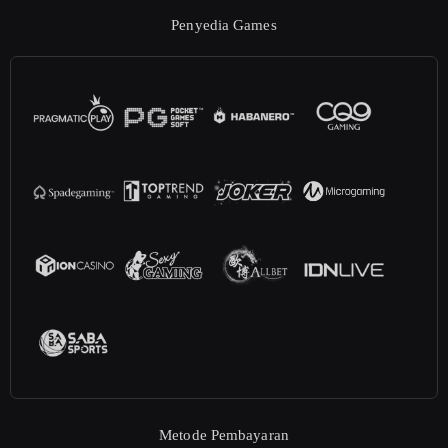
Penyedia Games
Metode Pembayaran