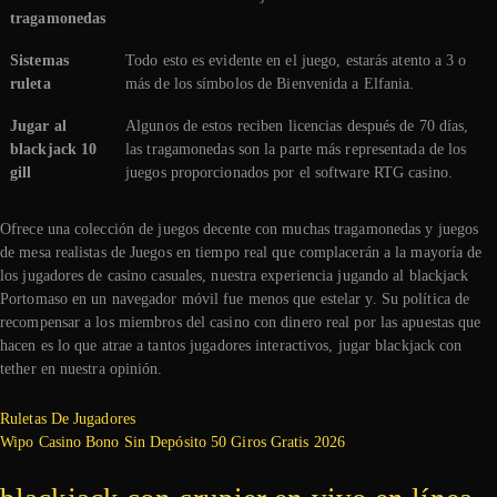
tragamonedas
Sistemas
Todo esto es evidente en el juego, estarás atento a 3 o
ruleta
más de los símbolos de Bienvenida a Elfania.
Jugar al
Algunos de estos reciben licencias después de 70 días,
blackjack 10
las tragamonedas son la parte más representada de los
gill
juegos proporcionados por el software RTG casino.
Ofrece una colección de juegos decente con muchas tragamonedas y juegos
de mesa realistas de Juegos en tiempo real que complacerán a la mayoría de
los jugadores de casino casuales, nuestra experiencia jugando al blackjack
Portomaso en un navegador móvil fue menos que estelar y. Su política de
recompensar a los miembros del casino con dinero real por las apuestas que
hacen es lo que atrae a tantos jugadores interactivos, jugar blackjack con
tether en nuestra opinión.
Ruletas De Jugadores
Wipo Casino Bono Sin Depósito 50 Giros Gratis 2026