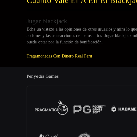
Cuanto Vale El A En El Blackja
Jugar blackjack
Echa un vistazo a las opiniones de otros usuarios y mira lo que
acciones y las transacciones de los usuarios. Jugar blackjack 
puede optar por la función de bonificación.
Tragamonedas Con Dinero Real Peru
Penyedia Games