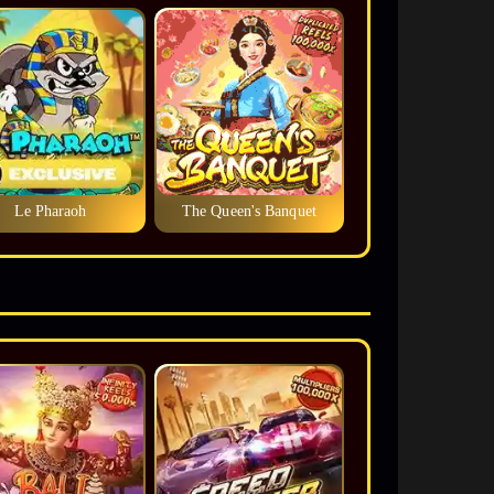
Le Pharaoh
The Queen's Banquet