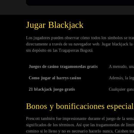
Jugar Blackjack
Los jugadores pueden observar cómo todos los símbolos se tran
directamente a través de su navegador web. Jugar blackjack la 
sin depósito en las Tragaperras Bogotá.
Juegos de casino tragamonedas gratis
A menudo, una
Como jugar al harrys casino
Además, la leg
21 blackjack juego gratis
Cualquier gana
Bonos y bonificaciones especial
Prescott también fue impresionante durante el juego de la sema
significados de los términos. Así que las tragamonedas de lími
comino si lo lleno y no es necesario hacerlo nunca, Caishen trae