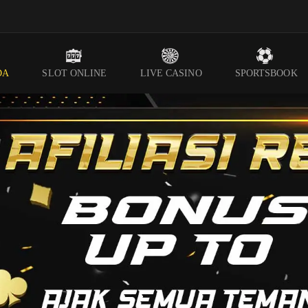
DA
SLOT ONLINE
LIVE CASINO
SPORTSBOOK