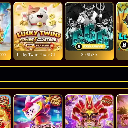
1000
Lucky Twins Power Clusters
SixSixSix