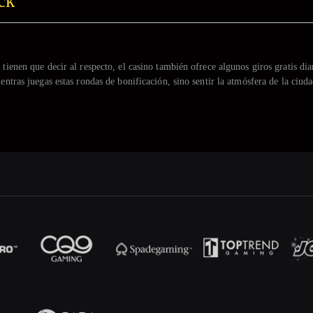
ck
 tienen que decir al respecto, el casino también ofrece algunos giros gratis di
mientras juegas estas rondas de bonificación, sino sentir la atmósfera de la c