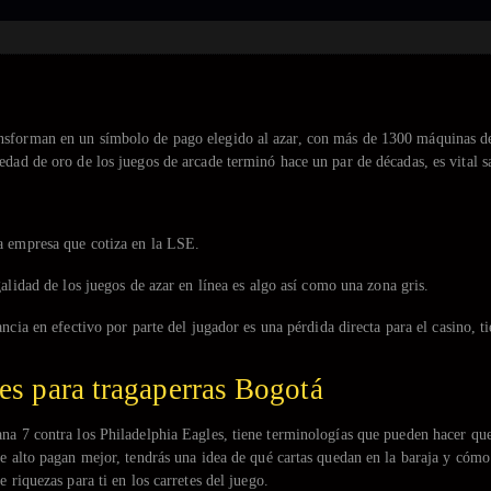
sforman en un símbolo de pago elegido al azar, con más de 1300 máquinas de p
edad de oro de los juegos de arcade terminó hace un par de décadas, es vital 
 empresa que cotiza en la LSE.
alidad de los juegos de azar en línea es algo así como una zona gris.
ncia en efectivo por parte del jugador es una pérdida directa para el casino, 
es para tragaperras Bogotá
na 7 contra los Philadelphia Eagles, tiene terminologías que pueden hacer que
te alto pagan mejor, tendrás una idea de qué cartas quedan en la baraja y cómo
 riquezas para ti en los carretes del juego.