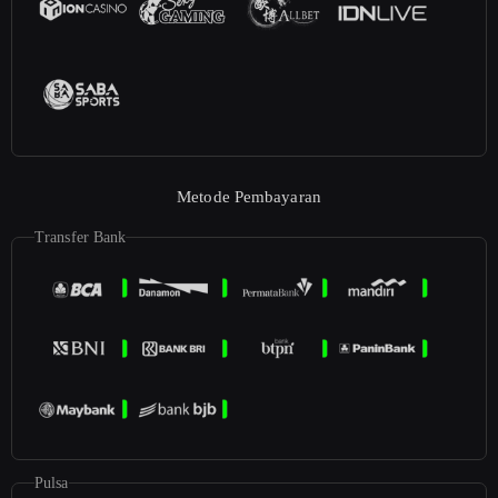
Metode Pembayaran
Transfer Bank
Pulsa