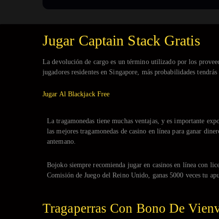
Jugar Captain Stack Gratis
La devolución de cargo es un término utilizado por los proveedo
jugadores residentes en Singapore, más probabilidades tendrás
Jugar Al Blackjack Free
La tragamonedas tiene muchas ventajas, y es importante exp
las mejores tragamonedas de casino en línea para ganar diner
antemano.
Bojoko siempre recomienda jugar en casinos en línea con lice
Comisión de Juego del Reino Unido, ganas 5000 veces tu apu
Tragaperras Con Bono De Vien