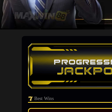
Best Wins