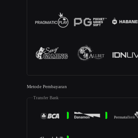
Metode Pembayaran
Transfer Bank