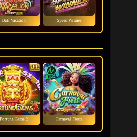
Bali Vacation
Speed Winner
Fortune Gems 2
Carnaval Fiesta