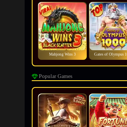
Mahjong Wins 3
Gates of Olympus 
Popular Games