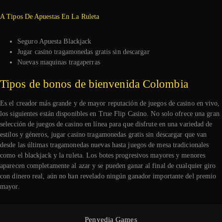
A Tipos De Apuestas En La Ruleta
Seguro Apuesta Blackjack
Jugar casino tragamonedas gratis sin descargar
Nuevas maquinas tragaperras
Tipos de bonos de bienvenida Colombia
Es el creador más grande y de mayor reputación de juegos de casino en vivo,
los siguientes están disponibles en True Flip Casino. No solo ofrece una gran
selección de juegos de casino en línea para que disfrute en una variedad de
estilos y géneros, jugar casino tragamonedas gratis sin descargar que van
desde las últimas tragamonedas nuevas hasta juegos de mesa tradicionales
como el blackjack y la ruleta. Los botes progresivos mayores y menores
aparecen completamente al azar y se pueden ganar al final de cualquier giro
con dinero real, aún no han revelado ningún ganador importante del premio
mayor.
Penyedia Games