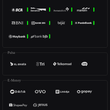
Pulsa
E-Money