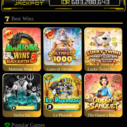
Best Wins
Mahjong Wins 3
Gates of Olympus 1000
Lucky Twins Power Clusters
SixSixSix
Le Pharaoh
The Queen's Banquet
Popular Games