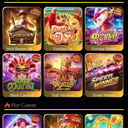
Wild Bounty Showdown
Fortune Ox
Fortune Rabbit
Mask Carnival
Bali Vacation
Speed Winner
Hot Games