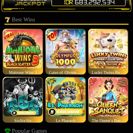
Best Wins
Mahjong Wins 3
Gates of Olympus 1000
Lucky Twins Power Clusters
SixSixSix
Le Pharaoh
The Queen's Banquet
Popular Games