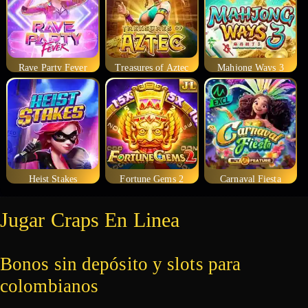
Rave Party Fever
Treasures of Aztec
Mahjong Ways 3
Heist Stakes
Fortune Gems 2
Carnaval Fiesta
Jugar Craps En Linea
Bonos sin depósito y slots para
colombianos