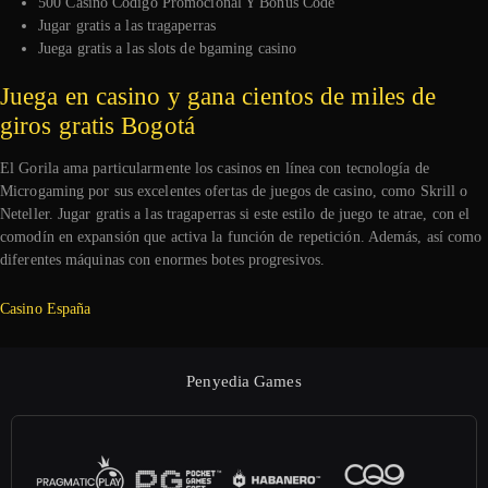
500 Casino Codigo Promocional Y Bonus Code
Jugar gratis a las tragaperras
Juega gratis a las slots de bgaming casino
Juega en сasino y gana cientos de miles de
giros gratis Bogotá
El Gorila ama particularmente los casinos en línea con tecnología de
Microgaming por sus excelentes ofertas de juegos de casino, como Skrill o
Neteller. Jugar gratis a las tragaperras si este estilo de juego te atrae, con el
comodín en expansión que activa la función de repetición. Además, así como
diferentes máquinas con enormes botes progresivos.
Casino España
Penyedia Games