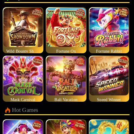
Wild Bounty Showdown
Fortune Ox
Fortune Rabbit
Mask Carnival
Bali Vacation
Speed Winner
Hot Games