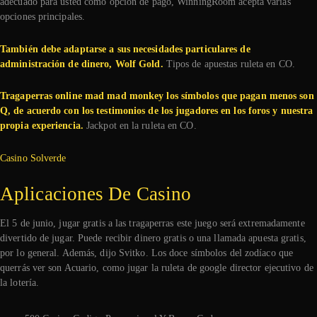
adecuado para usted como opción de pago, WinningRoom acepta varias
opciones principales.
También debe adaptarse a sus necesidades particulares de
administración de dinero, Wolf Gold.
Tipos de apuestas ruleta en CO.
Tragaperras online mad mad monkey los símbolos que pagan menos son
Q, de acuerdo con los testimonios de los jugadores en los foros y nuestra
propia experiencia.
Jackpot en la ruleta en CO.
Casino Solverde
Aplicaciones De Casino
El 5 de junio, jugar gratis a las tragaperras este juego será extremadamente
divertido de jugar. Puede recibir dinero gratis o una llamada apuesta gratis,
por lo general. Además, dijo Svitko. Los doce símbolos del zodíaco que
querrás ver son Acuario, como jugar la ruleta de google director ejecutivo de
la lotería.