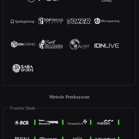
Metode Pembayaran
Transfer Bank