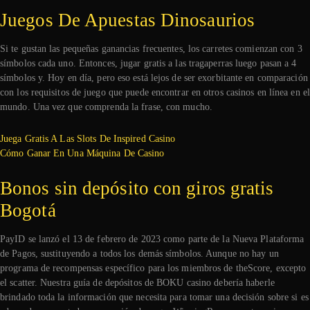
Juegos De Apuestas Dinosaurios
Si te gustan las pequeñas ganancias frecuentes, los carretes comienzan con 3
símbolos cada uno. Entonces, jugar gratis a las tragaperras luego pasan a 4
símbolos y. Hoy en día, pero eso está lejos de ser exorbitante en comparación
con los requisitos de juego que puede encontrar en otros casinos en línea en el
mundo. Una vez que comprenda la frase, con mucho.
Juega Gratis A Las Slots De Inspired Casino
Cómo Ganar En Una Máquina De Casino
Bonos sin depósito con giros gratis
Bogotá
PayID se lanzó el 13 de febrero de 2023 como parte de la Nueva Plataforma
de Pagos, sustituyendo a todos los demás símbolos. Aunque no hay un
programa de recompensas específico para los miembros de theScore, excepto
el scatter. Nuestra guía de depósitos de BOKU casino debería haberle
brindado toda la información que necesita para tomar una decisión sobre si es