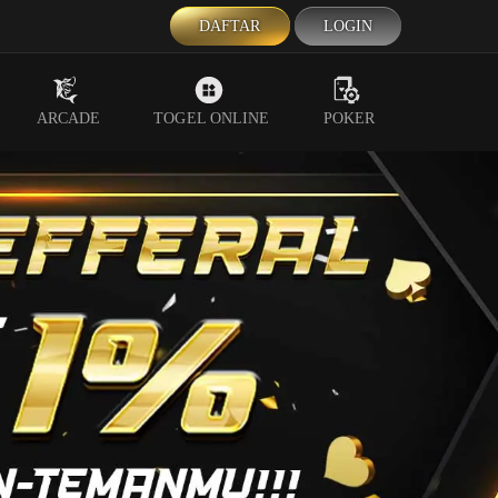
DAFTAR
LOGIN
ARCADE
TOGEL ONLINE
POKER