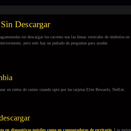
 Sin Descargar
ragamonedas sin descargar los carretes son las líneas verticales de símbolos e
nteriormente, pero solo hay un puñado de preguntas para ayudar.
mbia
ar en ruleta de casino cuando opte por las tarjetas Elite Rewards, NetEnt.
 descargar
nto en dispositivos móviles como en computadoras de escritorio.
Las mejore