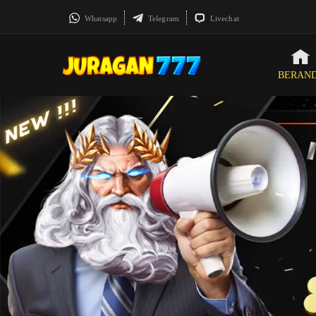
Whatsapp
Telegram
Livechat
BERAN