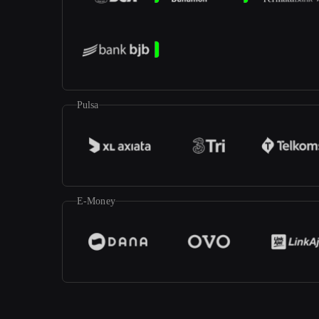
Pulsa
E-Money