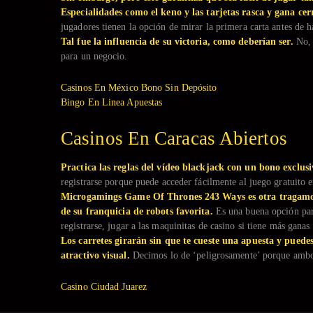
Especialidades como el keno y las tarjetas rasca y gana ce
jugadores tienen la opción de mirar la primera carta antes de h
Tal fue la influencia de su victoria, como deberían ser.
No,
para un negocio.
Casinos En México Bono Sin Depósito
Bingo En Linea Apuestas
Casinos En Caracas Abiertos
Practica las reglas del vídeo blackjack con un bono exclus
registrarse porque puede acceder fácilmente al juego gratuito e
Microgamings Game Of Thrones 243 Ways es otra tragamoned
de su franquicia de robots favorita.
Es una buena opción par
registrarse, jugar a las maquinitas de casino si tiene más ganas
Los carretes girarán sin que te cueste una apuesta y pue
atractivo visual.
Decimos lo de ‘peligrosamente’ porque ambos 
Casino Ciudad Juarez