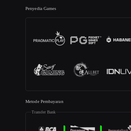
Penyedia Games
Metode Pembayaran
Transfer Bank