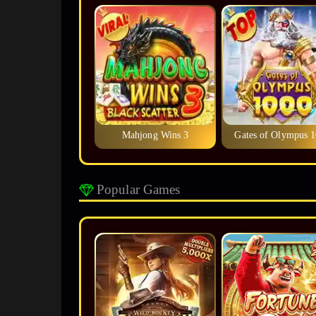
Mahjong Wins 3
Gates of Olympus 
Popular Games