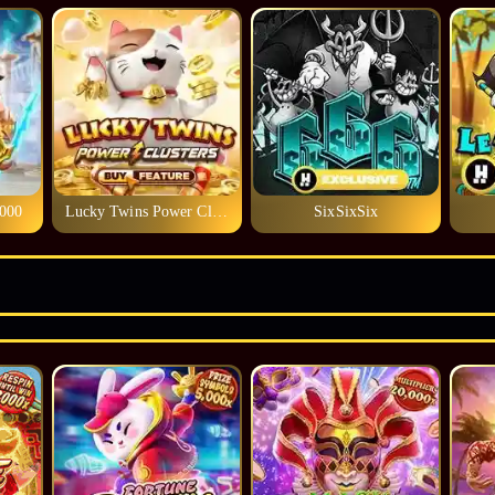
1000
Lucky Twins Power Clusters
SixSixSix