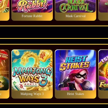
Fortune Rabbit
Mask Carnival
c
Mahjong Ways 3
Heist Stakes