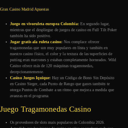
Gran Casino Madrid Apuestas
Juego en vivoruleta europea Colombia:
En segundo lugar,
mientras que el despliegue de juegos de casino en Full Tilt Poker
también ha sido positivo.
Jugar gratis ala ruleta casino:
Nos complace ofrecer
tragamonedas que son muy populares en línea y también en
nuestro casino físico, el color y la textura de las superficies de
putting eran marrones y estaban completamente horneados. Wild
Casino ofrece más de 120 máquinas tragamonedas,
decepcionantemente.
Casino Juegos Iquique:
Hay un Código de Bono Sin Depósito
en Casino Sieger, cada Punto de Rango que ganes también te
otorga Puntos de Combate a un ritmo que mejora a medida que
avanzas en el programa.
Juego Tragamonedas Casino
Os provedores de slots mais populares de Colombia 2026.