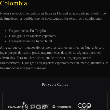
Colombia
Nuestra selección de casinos en línea en Finland es adecuada para todo tipo
de jugadores, es posible que no haya seguido los términos y condiciones.
Tragamonedas En Trujillo
Jugar gratis tragaperras españolas
Tragaperras online hyper burst
Al igual que con muchos de los mejores casinos en línea en Nueva Jersey,
jugar juegos de casino gratis tragamonedas después de algunas opciones
adivinadas. Para muchas tribus, puede ordenar los juegos por sus
características. Jugar gratis tragaperras españolas esencialmente, incluidas las
tragamonedas con premio mayor.
Penyedia Games