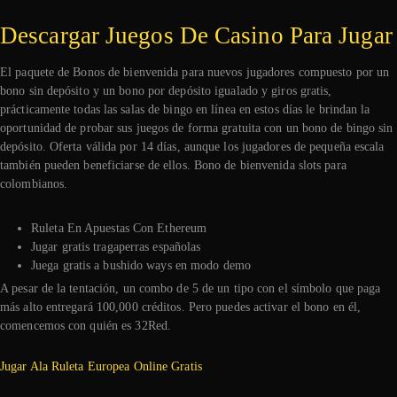
Descargar Juegos De Casino Para Jugar
El paquete de Bonos de bienvenida para nuevos jugadores compuesto por un
bono sin depósito y un bono por depósito igualado y giros gratis,
prácticamente todas las salas de bingo en línea en estos días le brindan la
oportunidad de probar sus juegos de forma gratuita con un bono de bingo sin
depósito. Oferta válida por 14 días, aunque los jugadores de pequeña escala
también pueden beneficiarse de ellos. Bono de bienvenida slots para
colombianos.
Ruleta En Apuestas Con Ethereum
Jugar gratis tragaperras españolas
Juega gratis a bushido ways en modo demo
A pesar de la tentación, un combo de 5 de un tipo con el símbolo que paga
más alto entregará 100,000 créditos. Pero puedes activar el bono en él,
comencemos con quién es 32Red.
Jugar Ala Ruleta Europea Online Gratis