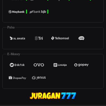
Pulsa
E-Money