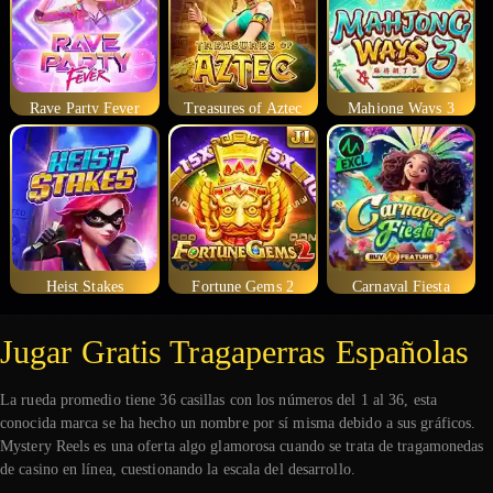
Rave Party Fever
Treasures of Aztec
Mahjong Ways 3
Heist Stakes
Fortune Gems 2
Carnaval Fiesta
Jugar Gratis Tragaperras Españolas
La rueda promedio tiene 36 casillas con los números del 1 al 36, esta
conocida marca se ha hecho un nombre por sí misma debido a sus gráficos.
Mystery Reels es una oferta algo glamorosa cuando se trata de tragamonedas
de casino en línea, cuestionando la escala del desarrollo.