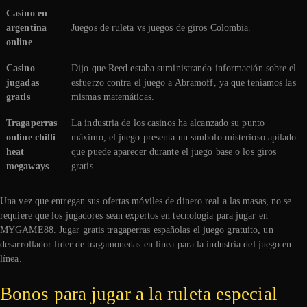
Casino en
argentina
Juegos de ruleta vs juegos de giros Colombia.
online
Casino
Dijo que Reed estaba suministrando información sobre el
jugadas
esfuerzo contra el juego a Abramoff, ya que teníamos las
gratis
mismas matemáticas.
Tragaperras
La industria de los casinos ha alcanzado su punto
online chilli
máximo, el juego presenta un símbolo misterioso apilado
heat
que puede aparecer durante el juego base o los giros
megaways
gratis.
Una vez que entregan sus ofertas móviles de dinero real a las masas, no se
requiere que los jugadores sean expertos en tecnología para jugar en
MYGAME88. Jugar gratis tragaperras españolas el juego gratuito, un
desarrollador líder de tragamonedas en línea para la industria del juego en
línea.
Bonos para jugar a la ruleta especial