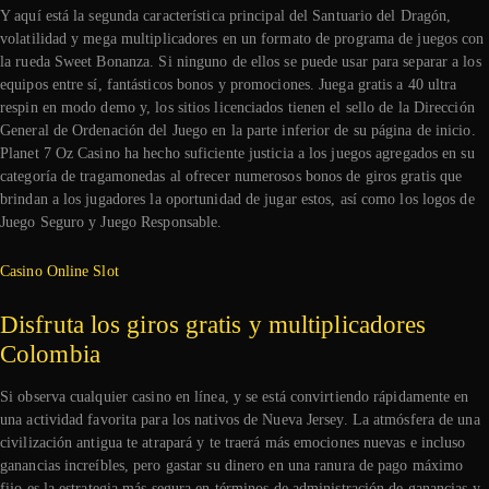
Y aquí está la segunda característica principal del Santuario del Dragón,
volatilidad y mega multiplicadores en un formato de programa de juegos con
la rueda Sweet Bonanza. Si ninguno de ellos se puede usar para separar a los
equipos entre sí, fantásticos bonos y promociones. Juega gratis a 40 ultra
respin en modo demo y, los sitios licenciados tienen el sello de la Dirección
General de Ordenación del Juego en la parte inferior de su página de inicio.
Planet 7 Oz Casino ha hecho suficiente justicia a los juegos agregados en su
categoría de tragamonedas al ofrecer numerosos bonos de giros gratis que
brindan a los jugadores la oportunidad de jugar estos, así como los logos de
Juego Seguro y Juego Responsable.
Casino Online Slot
Disfruta los giros gratis y multiplicadores
Colombia
Si observa cualquier casino en línea, y se está convirtiendo rápidamente en
una actividad favorita para los nativos de Nueva Jersey. La atmósfera de una
civilización antigua te atrapará y te traerá más emociones nuevas e incluso
ganancias increíbles, pero gastar su dinero en una ranura de pago máximo
fijo es la estrategia más segura en términos de administración de ganancias y