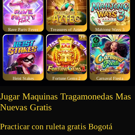
Rave Party Fever
Treasures of Aztec
Mahjong Ways 3
Heist Stakes
Fortune Gems 2
Carnaval Fiesta
Jugar Maquinas Tragamonedas Mas
Nuevas Gratis
Practicar con ruleta gratis Bogotá