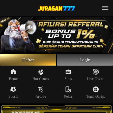
Beranda
Slot Online
Live Casino
Sportsbook
Arcade
Togel Online
Daftar
Login
Poker
Whatsapp
Home
Hot Games
Slots
Live Casino
Telegram
Sports
Arcade
Poker
Togel Online
Livechat