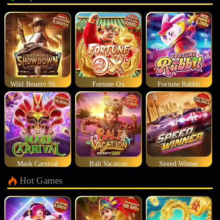
Wild Bounty Showdown
Fortune Ox
Fortune Rabbit
Mask Carnival
Bali Vacation
Speed Winner
Hot Games