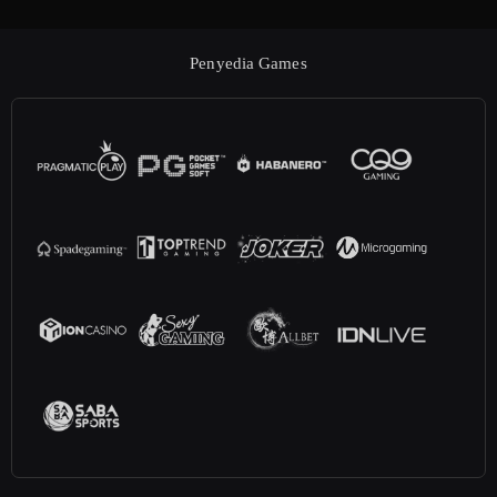
Penyedia Games