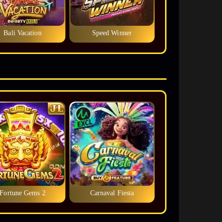
Bali Vacation
Speed Winner
Fortune Gems 2
Carnaval Fiesta