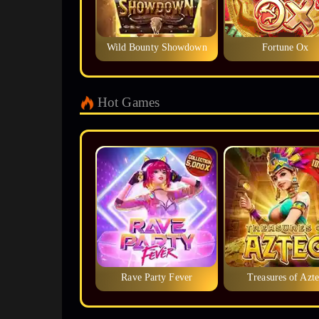
Wild Bounty Showdown
Fortune Ox
Hot Games
Rave Party Fever
Treasures of Azte