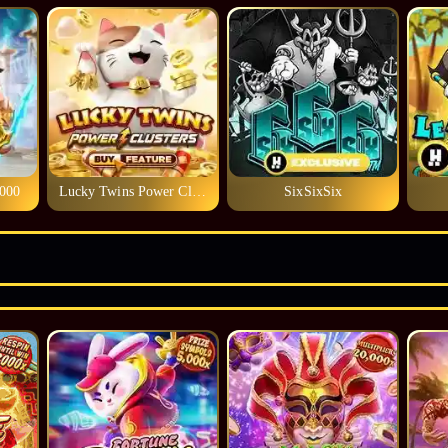
1000
Lucky Twins Power Clusters
SixSixSix