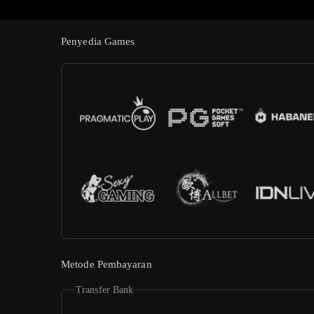
Penyedia Games
Metode Pembayaran
Transfer Bank