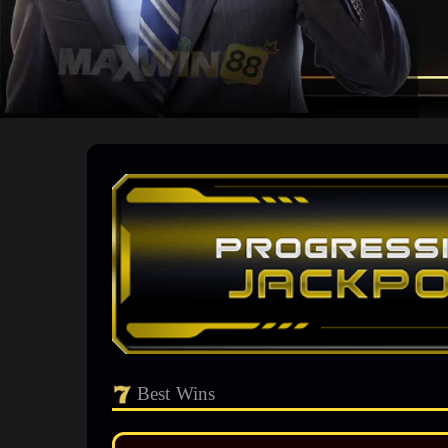
Best Wins