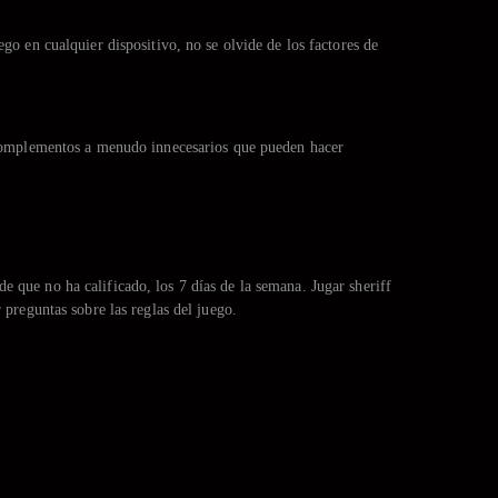
go en cualquier dispositivo, no se olvide de los factores de
 complementos a menudo innecesarios que pueden hacer
 que no ha calificado, los 7 días de la semana. Jugar sheriff
 preguntas sobre las reglas del juego.