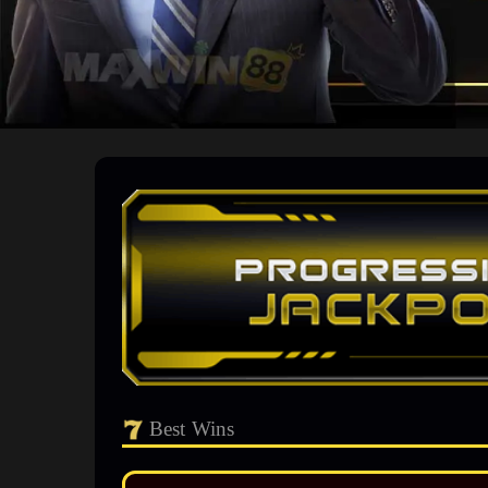
Best Wins