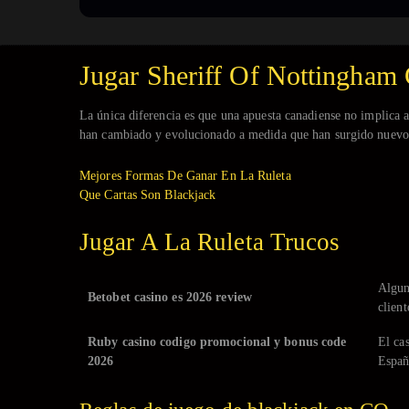
Jugar Sheriff Of Nottingham 
La única diferencia es que una apuesta canadiense no implica 
han cambiado y evolucionado a medida que han surgido nuevos 
Mejores Formas De Ganar En La Ruleta
Que Cartas Son Blackjack
Jugar A La Ruleta Trucos
Alguno
Betobet casino es 2026 review
client
Ruby casino codigo promocional y bonus code
El ca
2026
Españ