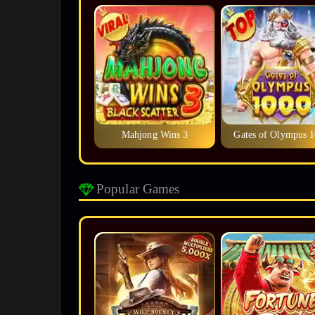
Mahjong Wins 3
Gates of Olympus 
Popular Games