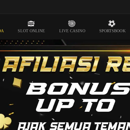
DA
SLOT ONLINE
LIVE CASINO
SPORTSBOOK