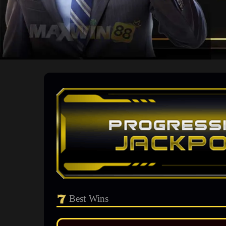
Best Wins