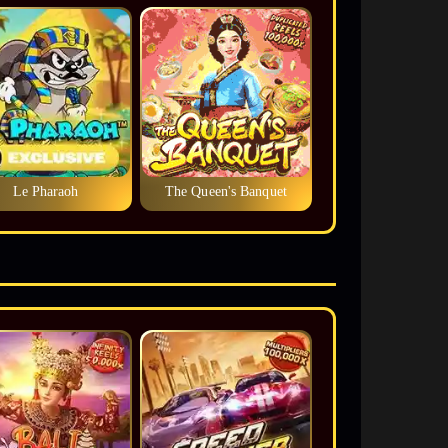
Le Pharaoh
The Queen's Banquet