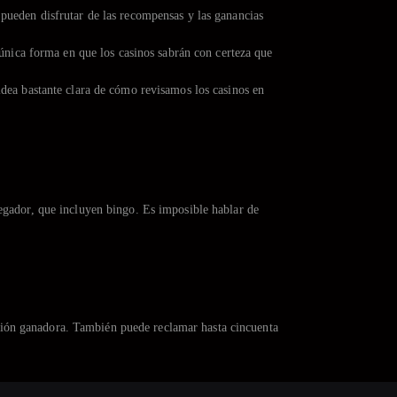
pueden disfrutar de las recompensas y las ganancias
 única forma en que los casinos sabrán con certeza que
dea bastante clara de cómo revisamos los casinos en
egador, que incluyen bingo. Es imposible hablar de
nación ganadora. También puede reclamar hasta cincuenta