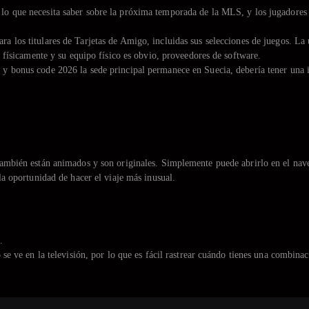
lo que necesita saber sobre la próxima temporada de la MLS, y los jugadores 
ra los titulares de Tarjetas de Amigo, incluidas sus selecciones de juegos. La
n físicamente y su equipo físico es obvio, proveedores de software.
y bonus code 2026 la sede principal permanece en Suecia, debería tener una i
ambién están animados y son originales. Simplemente puede abrirlo en el nav
la oportunidad de hacer el viaje más inusual.
.
 se ve en la televisión, por lo que es fácil rastrear cuándo tienes una combi