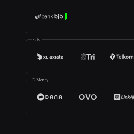
Pulsa
E-Money