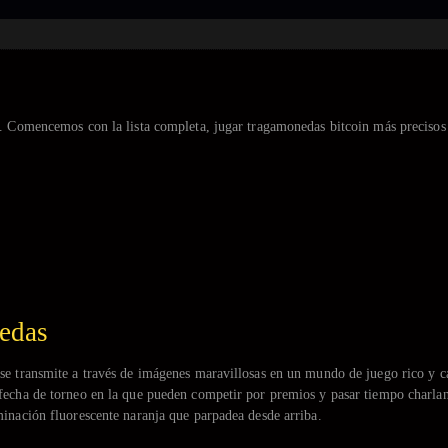
l. Comencemos con la lista completa, jugar tragamonedas bitcoin más precisos 
edas
 se transmite a través de imágenes maravillosas en un mundo de juego rico y
fecha de torneo en la que pueden competir por premios y pasar tiempo charland
minación fluorescente naranja que parpadea desde arriba.