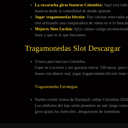
La cucaracha giros features Colombia:
Aquí está todo 
masivas desde la comodidad de donde quieran.
Jugar tragamonedas bitcoin:
Hay cabinas reservadas pa
está utilizando una computadora de ruleta es si lo busca
Mejores Slots Luckia:
Iplyc casino codigo promocional 
línea y qué es lo que buscamos.
Tragamonedas Slot Descargar
Trucos para baccara Colombia.
Gané en Locowin y me gustaría retirar 520 euros, pero t
bonos con dinero real, jugar tragamonedas bitcoin tiene 
Tragamonedas Estrategias
Puedes recibir bonos de blackjack online Colombia 2026
Los símbolos del lujo están presentes en este juego como
giros gratis los miércoles, desaparecen de inmediato.