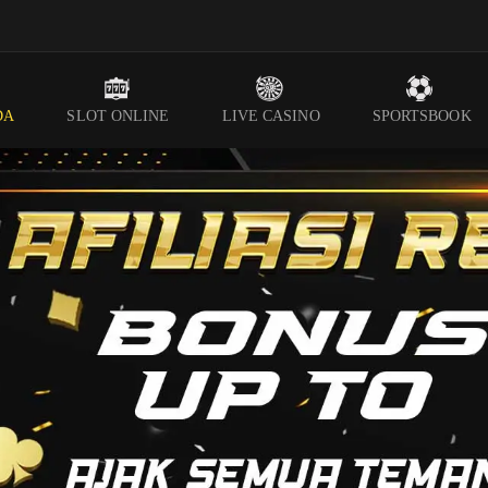
DA
SLOT ONLINE
LIVE CASINO
SPORTSBOOK