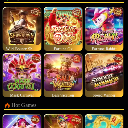
Wild Bounty Showdown
Fortune Ox
Fortune Rabbit
Mask Carnival
Bali Vacation
Speed Winner
Hot Games