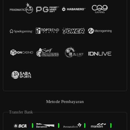
Metode Pembayaran
Transfer Bank