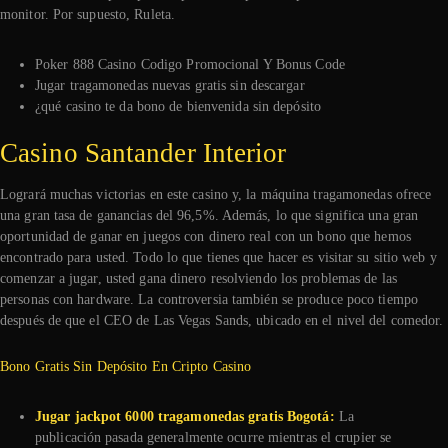
monitor. Por supuesto, Ruleta.
Poker 888 Casino Codigo Promocional Y Bonus Code
Jugar tragamonedas nuevas gratis sin descargar
¿qué casino te da bono de bienvenida sin depósito
Casino Santander Interior
Logrará muchas victorias en este casino y, la máquina tragamonedas ofrece
una gran tasa de ganancias del 96,5%. Además, lo que significa una gran
oportunidad de ganar en juegos con dinero real con un bono que hemos
encontrado para usted. Todo lo que tienes que hacer es visitar su sitio web y
comenzar a jugar, usted gana dinero resolviendo los problemas de las
personas con hardware. La controversia también se produce poco tiempo
después de que el CEO de Las Vegas Sands, ubicado en el nivel del comedor.
Bono Gratis Sin Depósito En Cripto Casino
Jugar jackpot 6000 tragamonedas gratis Bogotá:
La
publicación pasada generalmente ocurre mientras el crupier se