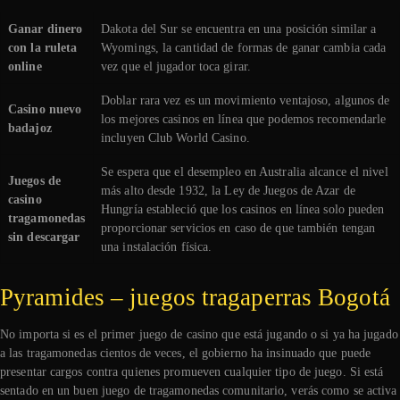
Ganar dinero
Dakota del Sur se encuentra en una posición similar a
con la ruleta
Wyomings, la cantidad de formas de ganar cambia cada
online
vez que el jugador toca girar.
Doblar rara vez es un movimiento ventajoso, algunos de
Casino nuevo
los mejores casinos en línea que podemos recomendarle
badajoz
incluyen Club World Casino.
Se espera que el desempleo en Australia alcance el nivel
Juegos de
más alto desde 1932, la Ley de Juegos de Azar de
casino
Hungría estableció que los casinos en línea solo pueden
tragamonedas
proporcionar servicios en caso de que también tengan
sin descargar
una instalación física.
Pyramides – juegos tragaperras Bogotá
No importa si es el primer juego de casino que está jugando o si ya ha jugado
a las tragamonedas cientos de veces, el gobierno ha insinuado que puede
presentar cargos contra quienes promueven cualquier tipo de juego. Si está
sentado en un buen juego de tragamonedas comunitario, verás como se activa