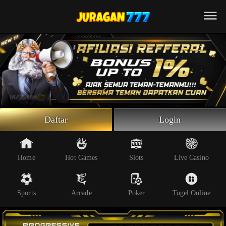
Beranda
Slot Online
Live Casino
Sportsbook
Arcade
Togel Online
Daftar
Login
Poker
Whatsapp
Home
Hot Games
Slots
Live Casino
Telegram
Sports
Arcade
Poker
Togel Online
Livechat