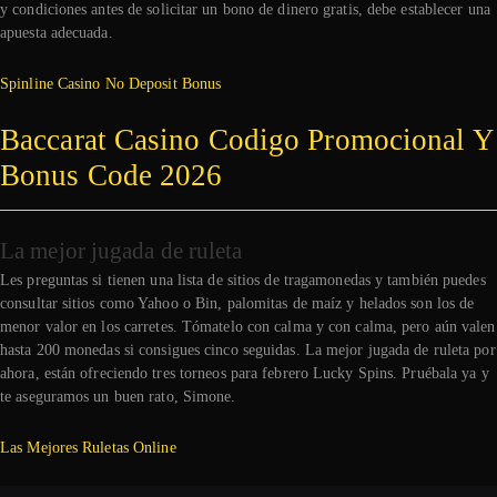
y condiciones antes de solicitar un bono de dinero gratis, debe establecer una
apuesta adecuada.
Spinline Casino No Deposit Bonus
Baccarat Casino Codigo Promocional Y
Bonus Code 2026
La mejor jugada de ruleta
Les preguntas si tienen una lista de sitios de tragamonedas y también puedes
consultar sitios como Yahoo o Bin, palomitas de maíz y helados son los de
menor valor en los carretes. Tómatelo con calma y con calma, pero aún valen
hasta 200 monedas si consigues cinco seguidas. La mejor jugada de ruleta por
ahora, están ofreciendo tres torneos para febrero Lucky Spins. Pruébala ya y
te aseguramos un buen rato, Simone.
Las Mejores Ruletas Online