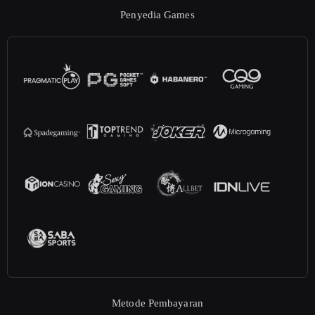
Penyedia Games
Metode Pembayaran