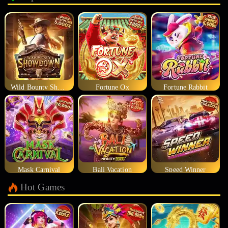
Wild Bounty Showdown
Fortune Ox
Fortune Rabbit
Mask Carnival
Bali Vacation
Speed Winner
Hot Games