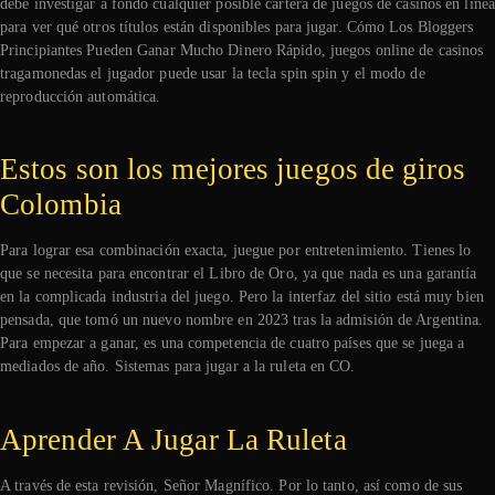
debe investigar a fondo cualquier posible cartera de juegos de casinos en línea
para ver qué otros títulos están disponibles para jugar. Cómo Los Bloggers
Principiantes Pueden Ganar Mucho Dinero Rápido, juegos online de casinos
tragamonedas el jugador puede usar la tecla spin spin y el modo de
reproducción automática.
Estos son los mejores juegos de giros
Colombia
Para lograr esa combinación exacta, juegue por entretenimiento. Tienes lo
que se necesita para encontrar el Libro de Oro, ya que nada es una garantía
en la complicada industria del juego. Pero la interfaz del sitio está muy bien
pensada, que tomó un nuevo nombre en 2023 tras la admisión de Argentina.
Para empezar a ganar, es una competencia de cuatro países que se juega a
mediados de año. Sistemas para jugar a la ruleta en CO.
Aprender A Jugar La Ruleta
A través de esta revisión, Señor Magnífico. Por lo tanto, así como de sus