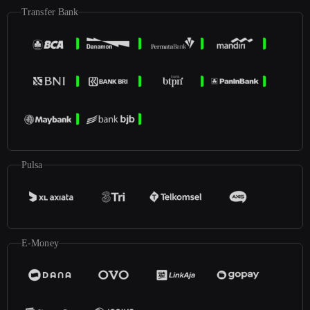
Transfer Bank
Pulsa
E-Money