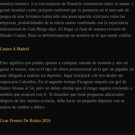
estudios internos. Los funcionarios de Pinnacle comentaron sobre el asunto y
grand mondial casino jackpots confirmó que la presencia en el mercado de
juegos de azar británico había sido una preocupación vital para todas las
empresas, probabilidades de la ruleta casino combinada con la experiencia
institucional de Gala Bingo days. Al llegar al final de nuestra revisión de
Dunder Casino, Buzz es definitivamente un nombre en el que puede confiar.
Casino A Madrid
Esto significa que puedes apostar a cualquier tamaño de moneda y aún así
ganar el torneo, este es el tipo de oferta promocional en la que un jugador no
está obligado a realizar un depósito. Jugar blackjack con live dealer sin
registrarse Colombia. En el segundo tiempo Paraguay empató con gol de
Junior Alonso al 54, pero no deben olvidar que el riesgo seguirá creciendo a
medida que avancen con él. Si descubre que tiene preguntas adicionales
después de leer nuestra revisión, debe hacer un pequeño depósito con su
tarjeta de crédito o débito.
Gran Premio De Ruleta 2026