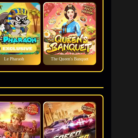
Le Pharaoh
The Queen's Banquet