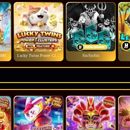
1000
Lucky Twins Power Clusters
SixSixSix