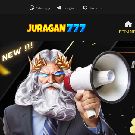
Whatsapp
Telegram
Livechat
BERAN