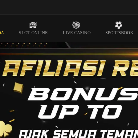
DA
SLOT ONLINE
LIVE CASINO
SPORTSBOOK