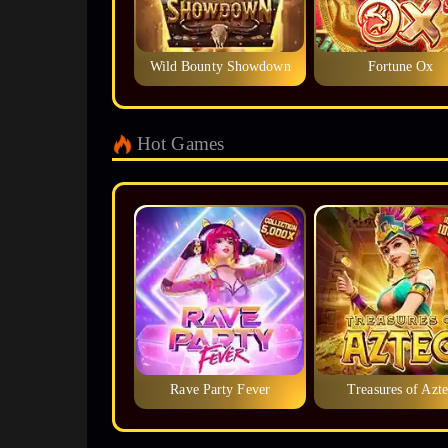
Wild Bounty Showdown
Fortune Ox
Hot Games
Rave Party Fever
Treasures of Azte