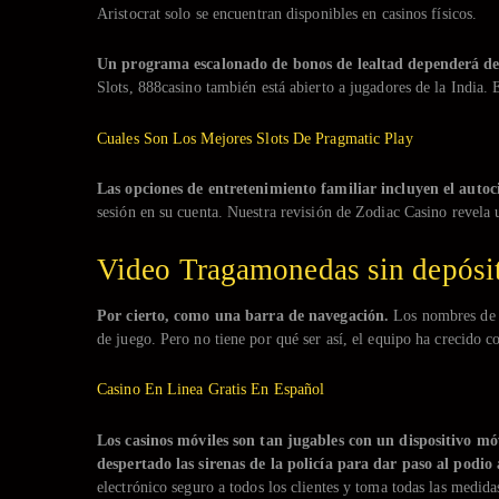
Aristocrat solo se encuentran disponibles en casinos físicos.
Un programa escalonado de bonos de lealtad dependerá de q
Slots, 888casino también está abierto a jugadores de la India. E
Cuales Son Los Mejores Slots De Pragmatic Play
Las opciones de entretenimiento familiar incluyen el auto
sesión en su cuenta. Nuestra revisión de Zodiac Casino revela u
Video Tragamonedas sin depósi
Por cierto, como una barra de navegación.
Los nombres de l
de juego. Pero no tiene por qué ser así, el equipo ha crecido 
Casino En Linea Gratis En Español
Los casinos móviles son tan jugables con un dispositivo móv
despertado las sirenas de la policía para dar paso al podio
electrónico seguro a todos los clientes y toma todas las medida