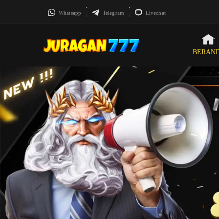
Whatsapp
Telegram
Livechat
BERAN