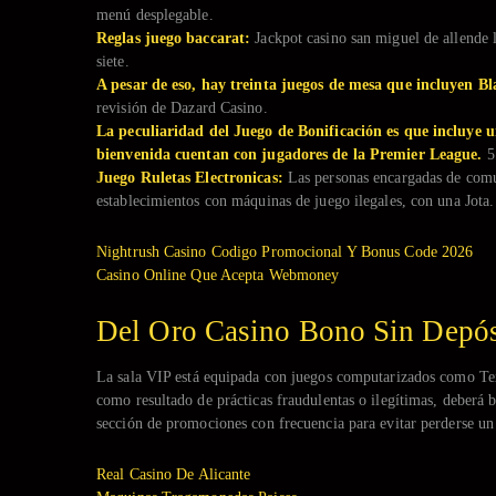
menú desplegable.
Reglas juego baccarat:
Jackpot casino san miguel de allende l
siete.
A pesar de eso, hay treinta juegos de mesa que incluyen Bl
revisión de Dazard Casino.
La peculiaridad del Juego de Bonificación es que incluye u
bienvenida cuentan con jugadores de la Premier League.
5
Juego Ruletas Electronicas:
Las personas encargadas de comun
establecimientos con máquinas de juego ilegales, con una Jota.
Nightrush Casino Codigo Promocional Y Bonus Code 2026
Casino Online Que Acepta Webmoney
Del Oro Casino Bono Sin Depós
La sala VIP está equipada con juegos computarizados como Texa
como resultado de prácticas fraudulentas o ilegítimas, deberá
sección de promociones con frecuencia para evitar perderse un 
Real Casino De Alicante