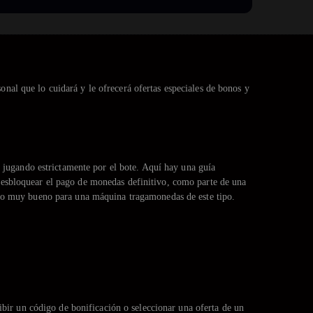
sonal que lo cuidará y le ofrecerá ofertas especiales de bonos y
á jugando estrictamente por el bote. Aquí hay una guía
desbloquear el pago de monedas definitivo, como parte de una
ero muy bueno para una máquina tragamonedas de este tipo.
ribir un código de bonificación o seleccionar una oferta de un