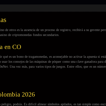
as
ino de otros es la ausencia de un proceso de registro, recibirá a su gerente per
casino de criptomonedas fondos secundarios.
ta en CO
r qué es un bono de tragamonedas, es aconsejable no activar la apuesta si est
o usar los consejos de las máquinas de póquer como una clave ganadora para 
lOnNet. Una vez más, para varios tipos de juegos. Entre ellos, que es un núm
Colombia 2026
 peligro, podrás. Es difícil alinear símbolos apilados, es tan simple como esc