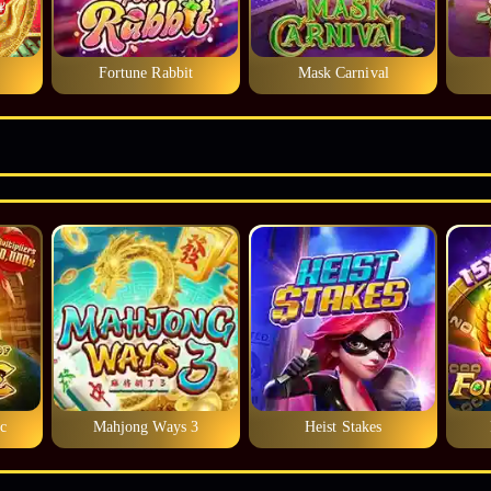
Fortune Rabbit
Mask Carnival
c
Mahjong Ways 3
Heist Stakes