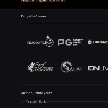
Maquinas Tragamonedas Paises
Penyedia Games
Metode Pembayaran
Transfer Bank