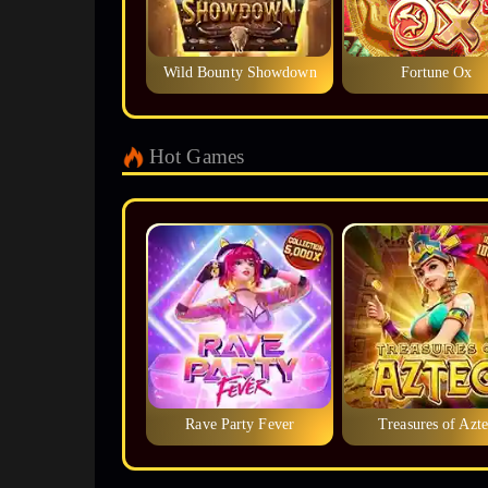
Wild Bounty Showdown
Fortune Ox
Hot Games
Rave Party Fever
Treasures of Azte