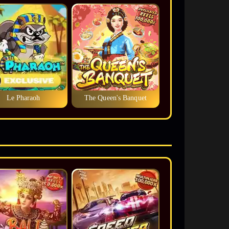
Le Pharaoh
The Queen's Banquet