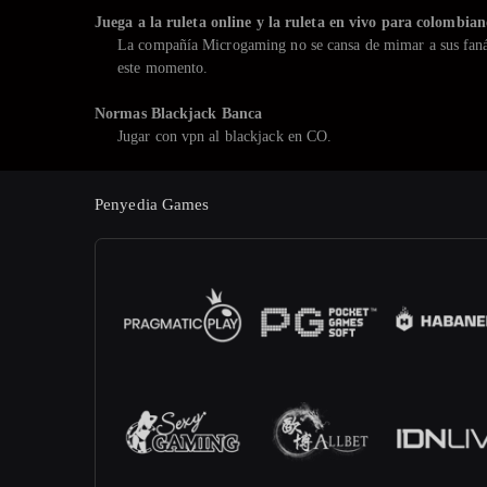
Juega a la ruleta online y la ruleta en vivo para colombian
La compañía Microgaming no se cansa de mimar a sus fanáti
este momento.
Normas Blackjack Banca
Jugar con vpn al blackjack en CO.
Penyedia Games