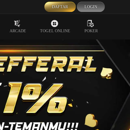
DAFTAR
LOGIN
ARCADE
TOGEL ONLINE
POKER