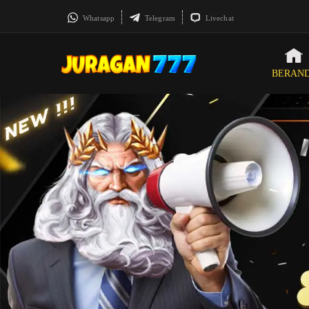
Whatsapp
Telegram
Livechat
BERAN