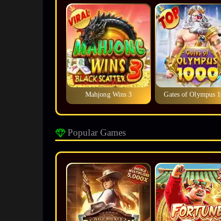
Mahjong Wins 3
Gates of Olympus 
Popular Games