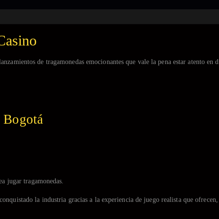
Casino
anzamientos de tragamonedas emocionantes que vale la pena estar atento en d
s Bogotá
sea jugar tragamonedas.
onquistado la industria gracias a la experiencia de juego realista que ofrecen,