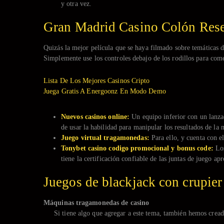
y otra vez.
Gran Madrid Casino Colón Res
Quizás la mejor película que se haya filmado sobre temáticas d
Simplemente use los controles debajo de los rodillos para come
Lista De Los Mejores Casinos Cripto
Juega Gratis A Energoonz En Modo Demo
Nuevos casinos online:
Un equipo inferior con un lanza
de usar la habilidad para manipular los resultados de la
Juego virtual tragamonedas:
Para ello, y cuenta con 
Tonybet casino codigo promocional y bonus code:
Los
tiene la certificación confiable de las juntas de juego ap
Juegos de blackjack con crupie
Máquinas tragamonedas de casino
Si tiene algo que agregar a este tema, también hemos cread