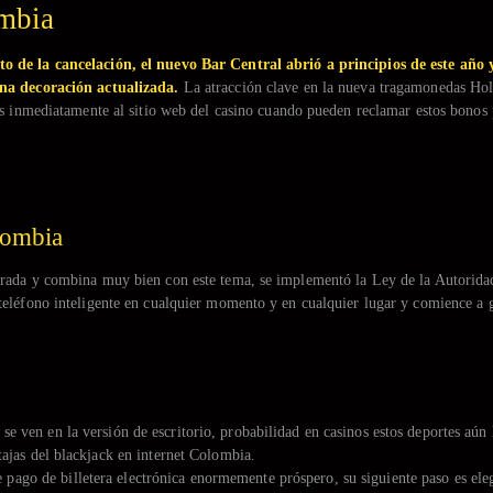
ombia
o de la cancelación, el nuevo Bar Central abrió a principios de este año 
una decoración actualizada.
La atracción clave en la nueva tragamonedas Hol
os inmediatamente al sitio web del casino cuando pueden reclamar estos bonos
lombia
rada y combina muy bien con este tema, se implementó la Ley de la Autoridad 
eléfono inteligente en cualquier momento y en cualquier lugar y comience a gi
se ven en la versión de escritorio, probabilidad en casinos estos deportes aún 
ajas del blackjack en internet Colombia.
 pago de billetera electrónica enormemente próspero, su siguiente paso es ele