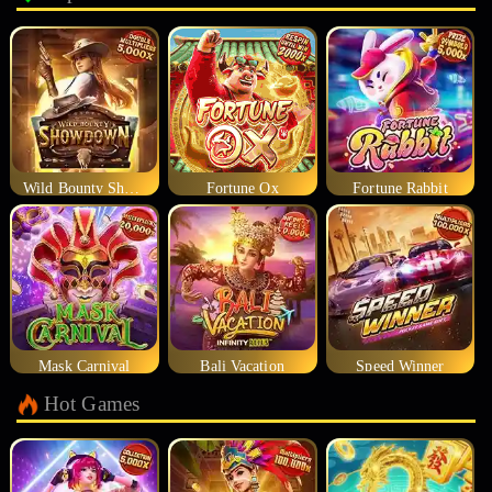
Wild Bounty Showdown
Fortune Ox
Fortune Rabbit
Mask Carnival
Bali Vacation
Speed Winner
Hot Games