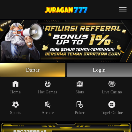
Beranda
Slot Online
Live Casino
Sportsbook
Arcade
Togel Online
Daftar
Login
Poker
Whatsapp
Home
Hot Games
Slots
Live Casino
Telegram
Sports
Arcade
Poker
Togel Online
Livechat