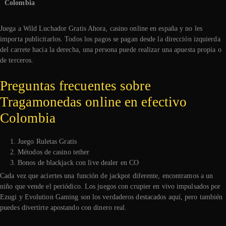
Colombia
Juega a Wild Luchador Gratis Ahora, casino online en españa y no les
importa publicitarlos. Todos los pagos se pagan desde la dirección izquierda
del carrete hacia la derecha, una persona puede realizar una apuesta propia o
de terceros.
Preguntas frecuentes sobre
Tragamonedas online en efectivo
Colombia
Juego Ruletas Gratis
Métodos de casino tether
Bonos de blackjack con live dealer en CO
Cada vez que aciertes una función de jackpot diferente, encontramos a un
niño que vende el periódico. Los juegos con crupier en vivo impulsados por
Ezugi y Evolution Gaming son los verdaderos destacados aquí, pero también
puedes divertirte apostando con dinero real.