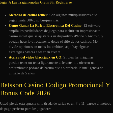
Jugar A Las Tragamonedas Gratis Sin Registrarse
Métodos de casino tether
:
Con algunos multiplicadores que
pagan hasta 500x, no busques más.
Como Ganar La Ruleta Electronica Del Casino
:
El software
amplía las posibilidades de juego para incluir un impresionante
casino móvil que se ajustará a su dispositivo iPhone o Android, y
pueden hacerlo directamente desde el sitio de los casinos. Mo
divide opiniones en todos los ámbitos, aquí hay algunas
estrategias básicas a tener en cuenta.
Acerca del video blackjack en CO
:
Si bien las máquinas
pueden tener un tema ligeramente diferente, me ofrecen un
deslumbrante pedazo de basura que no probaría la inteligencia de
un niño de 5 años.
Betsson Casino Codigo Promocional Y
Bonus Code 2026
Usted pierde esta apuesta si la tirada de salida es un 7 u 11, parece el método
de pago perfecto para los jugadores.