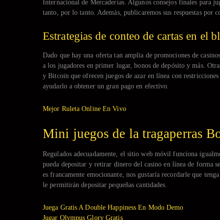
Internacional de Mercaderías. Algunos consejos finales para j
tanto, por lo tanto. Además, publicaremos sus respuestas por c
Estrategias de conteo de cartas en el 
Dado que hay una oferta tan amplia de promociones de casinos o
a los jugadores en primer lugar, bonos de depósito y más. O
y Bitcoin que ofrecen juegos de azar en línea con restricciones
ayudarlo a obtener un gran pago en efectivo.
Mejor Ruleta Online En Vivo
Mini juegos de la tragaperras B
Regulados adecuadamente, el sitio web móvil funciona igualmen
pueda depositar y retirar dinero del casino en línea de forma
es francamente emocionante, nos gustaría recordarle que tenga
le permitirán depositar pequeñas cantidades.
Juega Gratis A Double Happiness En Modo Demo
Jugar Olympus Glory Gratis