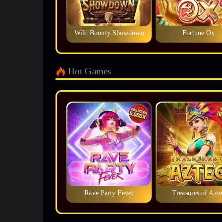
Wild Bounty Showdown
Fortune Ox
Hot Games
Rave Party Fever
Treasures of Azte