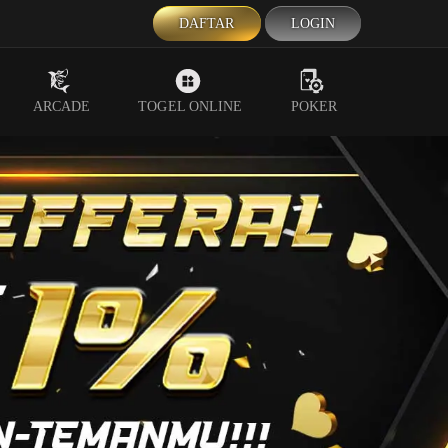
DAFTAR
LOGIN
ARCADE
TOGEL ONLINE
POKER