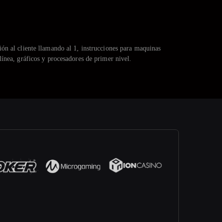
ón al cliente llamando al 1, instrucciones para maquinas
ínea, gráficos y procesadores de primer nivel.