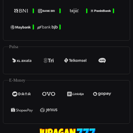
Pulsa
E-Money