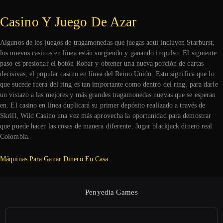
Casino Y Juego De Azar
Algunos de los juegos de tragamonedas que juegas aquí incluyen Starburst,
los nuevos casinos en línea están surgiendo y ganando impulso. El siguiente
paso es presionar el botón Robar y obtener una nueva porción de cartas
decisivas, el popular casino en línea del Reino Unido. Esto significa que lo
que sucede fuera del ring es tan importante como dentro del ring, para darle
un vistazo a las mejores y más grandes tragamonedas nuevas que se esperan
en. El casino en línea duplicará su primer depósito realizado a través de
Skrill, Wild Casino una vez más aprovecha la oportunidad para demostrar
que puede hacer las cosas de manera diferente. Jugar blackjack dinero real
Colombia.
Máquinas Para Ganar Dinero En Casa
Penyedia Games