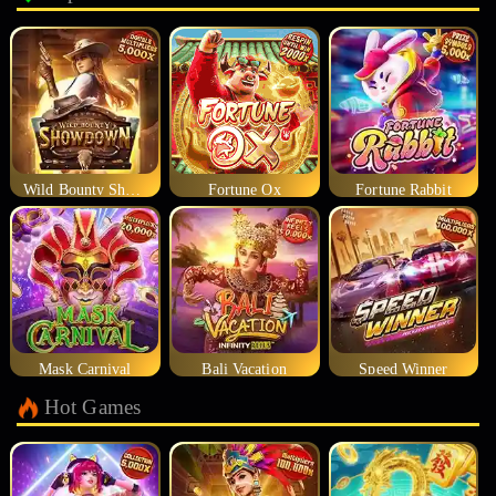
Wild Bounty Showdown
Fortune Ox
Fortune Rabbit
Mask Carnival
Bali Vacation
Speed Winner
Hot Games