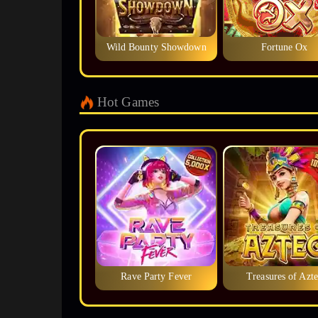
Wild Bounty Showdown
Fortune Ox
Hot Games
Rave Party Fever
Treasures of Azte