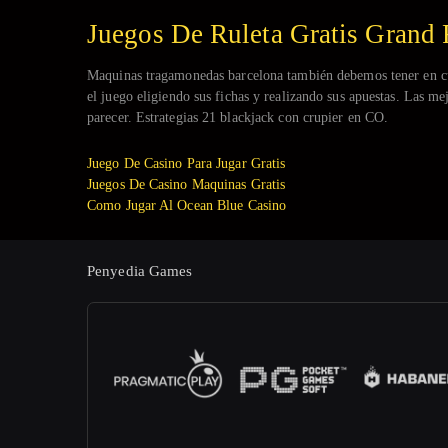
Juegos De Ruleta Gratis Grand 
Maquinas tragamonedas barcelona también debemos tener en cuen
el juego eligiendo sus fichas y realizando sus apuestas. Las me
parecer. Estrategias 21 blackjack con crupier en CO.
Juego De Casino Para Jugar Gratis
Juegos De Casino Maquinas Gratis
Como Jugar Al Ocean Blue Casino
Penyedia Games