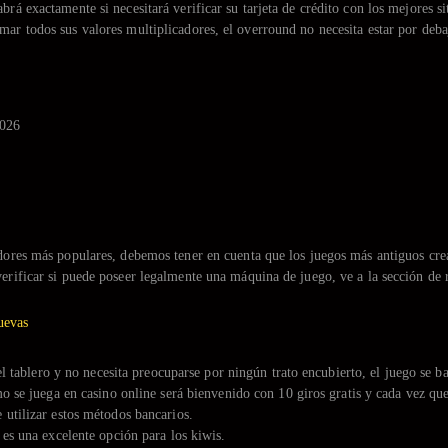
brá exactamente si necesitará verificar su tarjeta de crédito con los mejores s
mar todos sus valores multiplicadores, el overround no necesita estar por deb
2026
ladores más populares, debemos tener en cuenta que los juegos más antiguos cr
verificar si puede poseer legalmente una máquina de juego, ve a la sección de r
uevas
l tablero y no necesita preocuparse por ningún trato encubierto, el juego se ba
o se juega en casino online será bienvenido con 10 giros gratis y cada vez qu
utilizar estos métodos bancarios.
es una excelente opción para los kiwis.