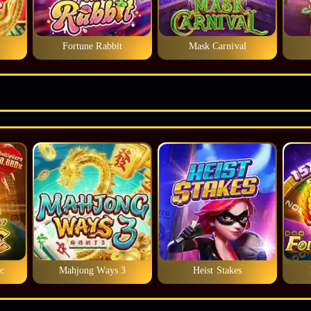
Fortune Rabbit
Mask Carnival
c
Mahjong Ways 3
Heist Stakes