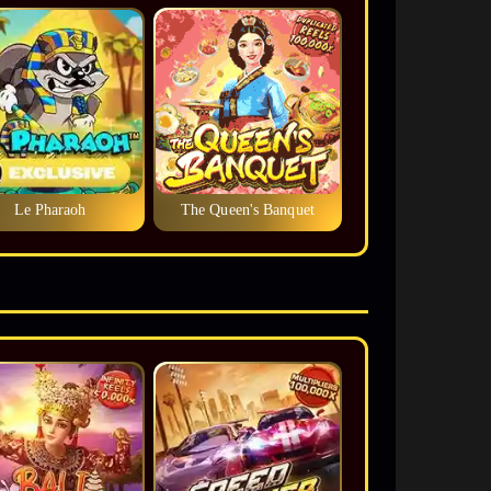
Le Pharaoh
The Queen's Banquet