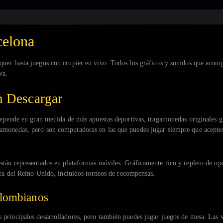
elona
quer hasta juegos con crupier en vivo. Todos los gráficos y sonidos que acom
va.
n Descargar
depende en gran medida de más apuestas deportivas, tragamonedas originales gr
amonedas, pero son computadoras en las que puedes jugar siempre que aceptes
stán representados en plataformas móviles. Gráficamente rico y repleto de op
nea del Reino Unido, incluidos torneos de recompensas.
olombianos
principales desarrolladores, pero también puedes jugar juegos de mesa. Las v