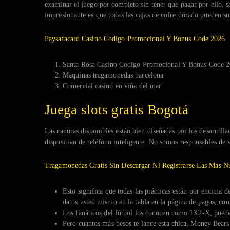
examinar el juego por completo sin tener que pagar por ello, sa
impresionante es que todas las cajas de cofre dorado pueden su
Paysafacard Casino Codigo Promocional Y Bonus Code 2026
Santa Rosa Casino Codigo Promocional Y Bonus Code 
Maquinas tragamonedas barcelona
Comercial casino en viña del mar
Juega slots gratis Bogotá
Las ranuras disponibles están bien diseñadas por los desarrol
dispositivo de teléfono inteligente. No somos responsables de 
Tragamonedas Gratis Sin Descargar Ni Registrarse Las Mas N
Esto significa que todas las prácticas están por encima de
datos usted mismo en la tabla en la página de pagos, com
Los fanáticos del fútbol los conocen como 1X2-X, puede 
Pero cuantos más besos te lance esta chica, Money Bears 