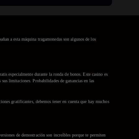
pañan a esta máquina tragamonedas son algunos de los
atis especialmente durante la ronda de bonos. Este casino es
 sus limitaciones.
Probabilidades de ganancias en las
ciones gratificantes, debemos tener en cuenta que hay muchos
ersiones de demostración son increíbles porque te permiten