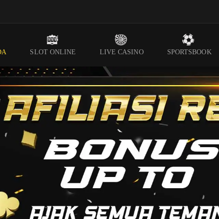
DA
SLOT ONLINE
LIVE CASINO
SPORTSBOOK