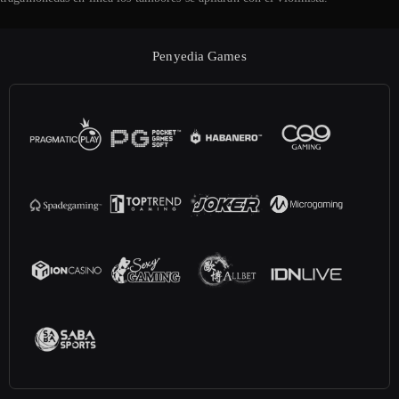
Penyedia Games