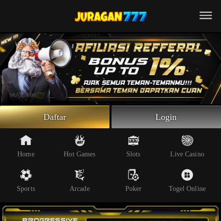
Beranda
Slot Online
Live Casino
Sportsbook
Arcade
Togel Online
Daftar
Login
Poker
Whatsapp
Home
Hot Games
Slots
Live Casino
Telegram
Sports
Arcade
Poker
Togel Online
Livechat