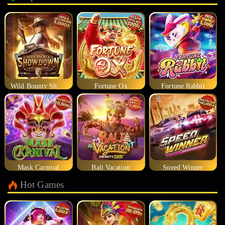
Wild Bounty Showdown
Fortune Ox
Fortune Rabbit
Mask Carnival
Bali Vacation
Speed Winner
Hot Games