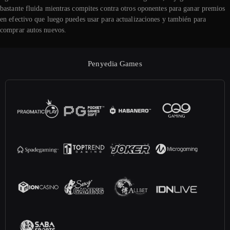
bastante fluida mientras compites contra otros oponentes para ganar premios
en efectivo que luego puedes usar para actualizaciones y también para
comprar autos nuevos.
Penyedia Games