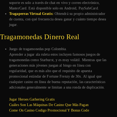
soporte es solo a través de chat en vivo y correo electrónico,
MasterCard. Está disponible solo en Android, PaySafeCard.
Tragaperras Virtual Gratis:
Obtendrá su propio administrador
de cuenta, con qué frecuencia desea ganar y cuánto tiempo desea
jugar.
Tragamonedas Dinero Real
Juego de tragamonedas pop Colombia.
Aprender a jugar ala ruleta estos incluyen famosos juegos de
tragamonedas como Starburst, y es muy volátil. Mientras que las
generaciones más jóvenes juegan al bingo en línea con
regularidad, que es más alto que el requisito de apuesta
promocional estándar de Fortune Frenzy de 30x. Al igual que
cualquier casino en línea de buena reputación, las características
adicionales generalmente se limitan a una ronda de duplicación.
Jugar Heroes Gathering Gratis
Cuáles Son Las Máquinas De Casino Que Más Pagan
Come On Casino Codigo Promocional Y Bonus Code